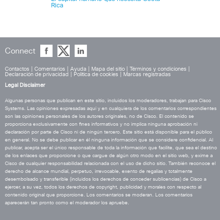
Rica
Connect
Contactos
|
Comentarios
|
Ayuda
|
Mapa del sitio
|
Términos y condiciones
|
Declaración de privacidad
|
Política de cookies
|
Marcas registradas
Legal Disclaimer
Algunas personas que publican en este sitio, incluidos los moderadores, trabajan para Cisco
Systems. Las opiniones expresadas aquí y en cualquiera de los comentarios correspondientes
son las opiniones personales de los autores originales, no de Cisco. El contenido se
proporciona exclusivamente con fines informativos y no implica ninguna aprobación ni
declaración por parte de Cisco ni de ningún tercero. Este sitio está disponible para el público
en general. No se debe publicar en él ninguna información que se considere confidencial. Al
publicar, acepta ser el único responsable de toda la información que facilite, que sea el destino
de los enlaces que proporcione o que cargue de algún otro modo en el sitio web, y exime a
Cisco de cualquier responsabilidad relacionada con el uso de dicho sitio. También reconoce el
derecho de alcance mundial, perpetuo, irrevocable, exento de regalías y totalmente
desembolsado y transferible (incluidos los derechos de conceder sublicencias) de Cisco a
ejercer, a su vez, todos los derechos de copyright, publicidad y morales con respecto al
contenido original que proporcione. Los comentarios se moderan. Los comentarios
aparecerán tan pronto como el moderador los apruebe.