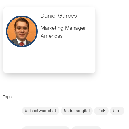
Daniel Garces
Marketing Manager
Americas
Tags:
#ciscotweetchat
#educadigital
#IoE
#IoT