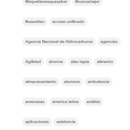
#loquetienesquesaber
#nuncamejor
#usavideo
acceso unificado
Agencia Nacional de Hidrocarburos
agencias
Agilidad
ahorros
alex tapia
alimento
almacenamiento
alumnos
ambulancia
amenazas
america latina
análisis
aplicaciones
asistencia