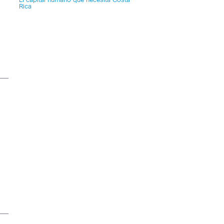
El capital humano que necesita Costa
Rica