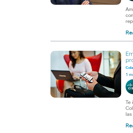
Amé
com
rep
Re
Em
pr
Col
1 m
Te 
Col
las
Re