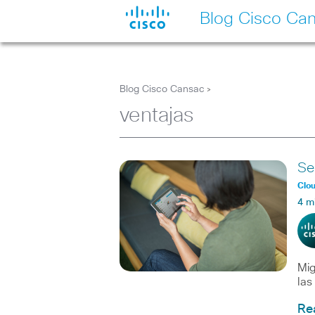
Blog Cisco Ca
Blog Cisco Cansac
>
ventajas
Se
Clo
4 m
Mig
las
Re