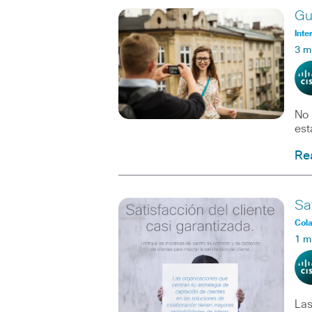
Gu
Inte
3 m
No 
est
Re
Sa
Col
1 m
Las