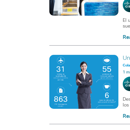
El 
sue
Re
Un
Col
1 m
Des
los
Re