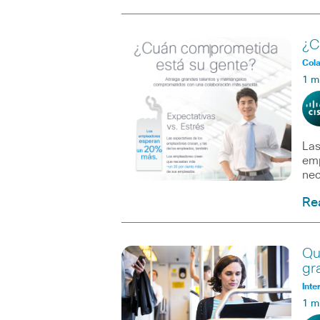
¿C
Col
1 m
Las
emp
nec
Re
Qu
gr
Inte
1 m