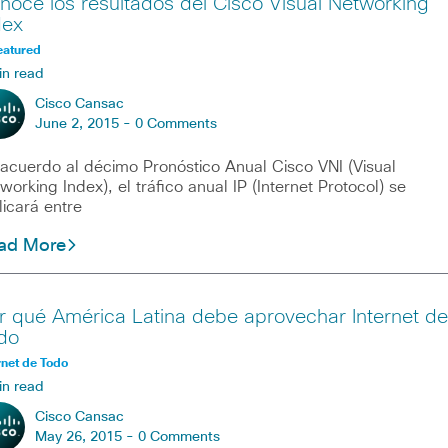
noce los resultados del Cisco Visual Networking
dex
eatured
in read
Cisco Cansac
June 2, 2015 -
0 Comments
acuerdo al décimo Pronóstico Anual Cisco VNI (Visual
working Index), el tráfico anual IP (Internet Protocol) se
plicará entre
ad More
r qué América Latina debe aprovechar Internet de
do
rnet de Todo
in read
Cisco Cansac
May 26, 2015 -
0 Comments