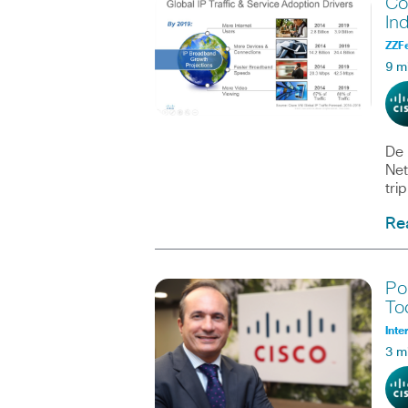
Co
In
ZZF
9 m
De 
Net
tri
Re
Po
To
Inte
3 m