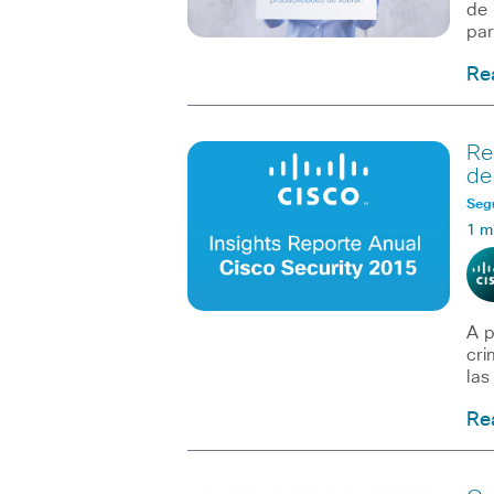
de 
par
Re
Re
de
Seg
1 m
A p
cri
las
Re