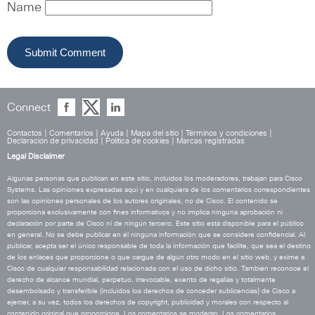
Name
Connect
Contactos
|
Comentarios
|
Ayuda
|
Mapa del sitio
|
Términos y condiciones
|
Declaración de privacidad
|
Política de cookies
|
Marcas registradas
Legal Disclaimer
Algunas personas que publican en este sitio, incluidos los moderadores, trabajan para Cisco
Systems. Las opiniones expresadas aquí y en cualquiera de los comentarios correspondientes
son las opiniones personales de los autores originales, no de Cisco. El contenido se
proporciona exclusivamente con fines informativos y no implica ninguna aprobación ni
declaración por parte de Cisco ni de ningún tercero. Este sitio está disponible para el público
en general. No se debe publicar en él ninguna información que se considere confidencial. Al
publicar, acepta ser el único responsable de toda la información que facilite, que sea el destino
de los enlaces que proporcione o que cargue de algún otro modo en el sitio web, y exime a
Cisco de cualquier responsabilidad relacionada con el uso de dicho sitio. También reconoce el
derecho de alcance mundial, perpetuo, irrevocable, exento de regalías y totalmente
desembolsado y transferible (incluidos los derechos de conceder sublicencias) de Cisco a
ejercer, a su vez, todos los derechos de copyright, publicidad y morales con respecto al
contenido original que proporcione. Los comentarios se moderan. Los comentarios