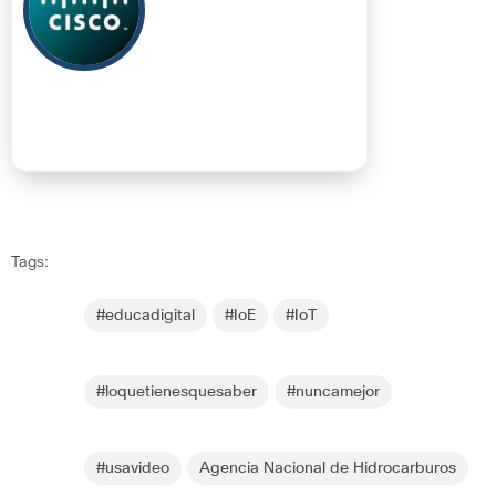
Tags:
#educadigital
#IoE
#IoT
#loquetienesquesaber
#nuncamejor
#usavideo
Agencia Nacional de Hidrocarburos