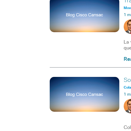
Tr
Movi
1 m
La 
que
Re
So
Col
1 m
Car
Col