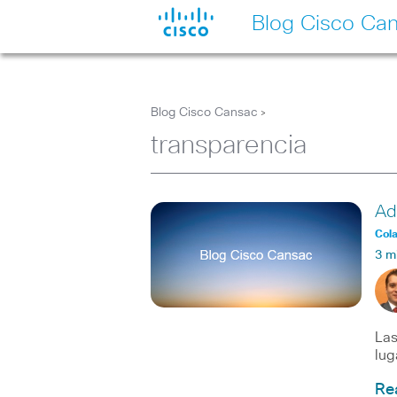
Blog Cisco Ca
Blog Cisco Cansac
>
transparencia
Ad
Col
3 m
Las
lug
Re