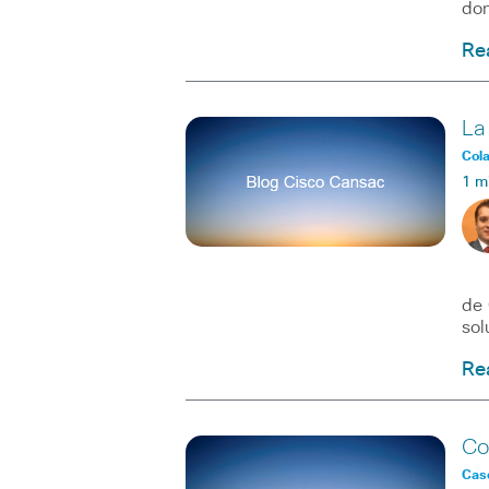
don
Re
La
Col
1 m
Ped
de 
sol
Re
Co
Caso