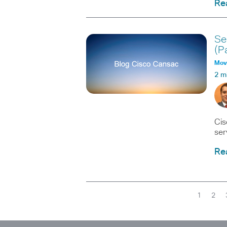
Re
Se
(Pa
Movi
2 m
Cis
ser
Re
1
2