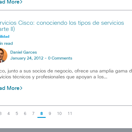
ad More
rvicios Cisco: conociendo los tipos de servicios
rte II)
lidad
in read
Daniel Garces
January 24, 2012 -
0 Comments
co, junto a sus socios de negocio, ofrece una amplia gama 
vicios técnicos y profesionales que apoyan a los…
ad More
3
4
5
6
7
8
9
10
11