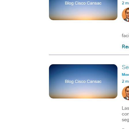
2 m
La 
fac
Re
Ser
Movi
2 m
Las
con
seg