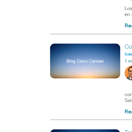
Los
en 
Re
Co
Col
1 m
En 
con
Sal
Re