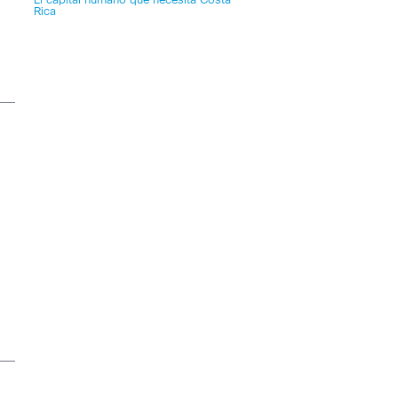
El capital humano que necesita Costa
Rica