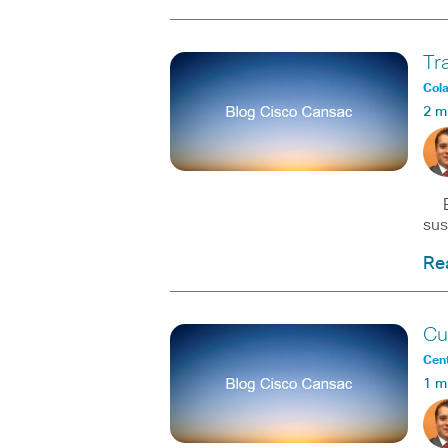
Tr
Col
2 m
El 
sus
Re
Cu
Cent
1 m