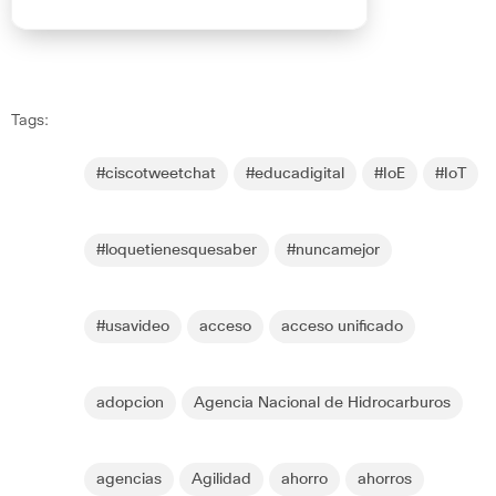
Tags:
#ciscotweetchat
#educadigital
#IoE
#IoT
#loquetienesquesaber
#nuncamejor
#usavideo
acceso
acceso unificado
adopcion
Agencia Nacional de Hidrocarburos
agencias
Agilidad
ahorro
ahorros