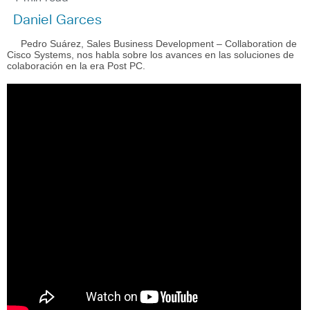
Daniel Garces
Pedro Suárez, Sales Business Development – Collaboration
de
Cisco Systems, nos habla sobre
los
avances en las soluciones
de
colaboración en la era Post PC.