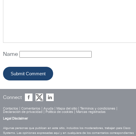
Name
Connect
Contactos
|
Comentarios
|
Ayuda
|
Mapa del sitio
|
Términos y condiciones
|
Declaración de privacidad
|
Política de cookies
|
Marcas registradas
Legal Disclaimer
Algunas personas que publican en este sitio, incluidos los moderadores, trabajan para Cisco
Systems. Las opiniones expresadas aquí y en cualquiera de los comentarios correspondientes