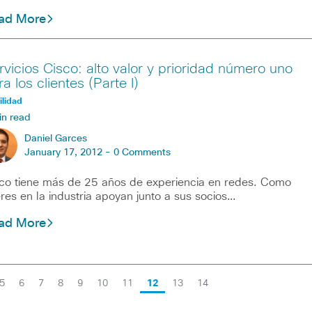
ad More
rvicios Cisco: alto valor y prioridad número uno
a los clientes (Parte I)
lidad
in read
Daniel Garces
January 17, 2012 -
0 Comments
co tiene más de 25 años de experiencia en redes. Como
eres en la industria apoyan junto a sus socios…
ad More
5
6
7
8
9
10
11
12
13
14