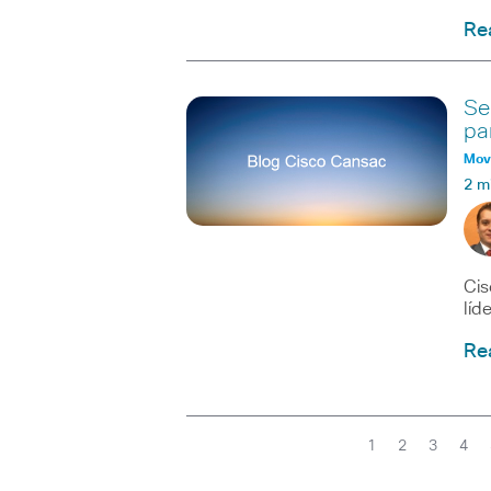
Re
Se
par
Movi
2 m
Cis
líd
Re
1
2
3
4