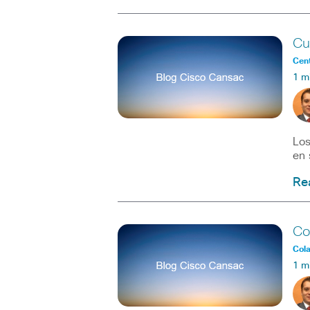
Cu
Cent
1 m
Los
en 
Re
Co
Col
1 m