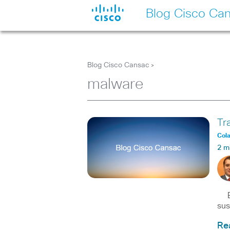
Blog Cisco Ca
Blog Cisco Cansac
>
malware
Tr
Col
2 m
El 
sus
Re