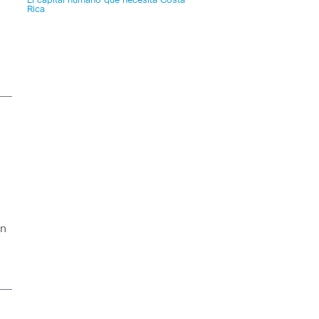
El capital humano que necesita Costa
Rica
en