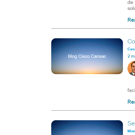
de 
sol
Re
Co
Caso
2 m
La 
fac
Re
Ser
Movi