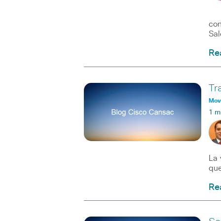
En 
con
Sal
Re
Tr
Movi
1 m
La 
que
Re