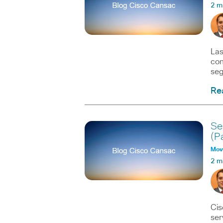
2 m
Las
con
seg
Re
Se
(Pa
Movi
2 m
Cis
ser