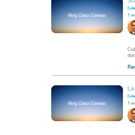
So
Col
1 m
Car
Col
don
Re
La
Col
1 m
Ped