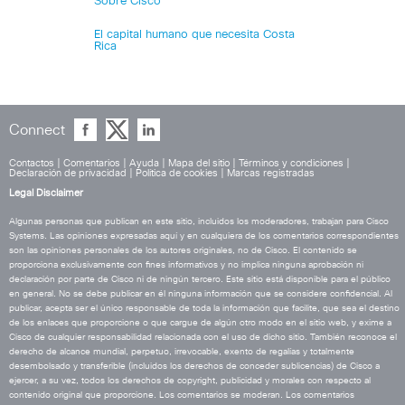
Sobre Cisco
El capital humano que necesita Costa
Rica
Connect
Contactos
|
Comentarios
|
Ayuda
|
Mapa del sitio
|
Términos y condiciones
|
Declaración de privacidad
|
Política de cookies
|
Marcas registradas
Legal Disclaimer
Algunas personas que publican en este sitio, incluidos los moderadores, trabajan para Cisco
Systems. Las opiniones expresadas aquí y en cualquiera de los comentarios correspondientes
son las opiniones personales de los autores originales, no de Cisco. El contenido se
proporciona exclusivamente con fines informativos y no implica ninguna aprobación ni
declaración por parte de Cisco ni de ningún tercero. Este sitio está disponible para el público
en general. No se debe publicar en él ninguna información que se considere confidencial. Al
publicar, acepta ser el único responsable de toda la información que facilite, que sea el destino
de los enlaces que proporcione o que cargue de algún otro modo en el sitio web, y exime a
Cisco de cualquier responsabilidad relacionada con el uso de dicho sitio. También reconoce el
derecho de alcance mundial, perpetuo, irrevocable, exento de regalías y totalmente
desembolsado y transferible (incluidos los derechos de conceder sublicencias) de Cisco a
ejercer, a su vez, todos los derechos de copyright, publicidad y morales con respecto al
contenido original que proporcione. Los comentarios se moderan. Los comentarios