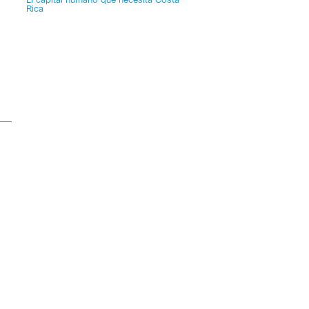
El capital humano que necesita Costa
Rica