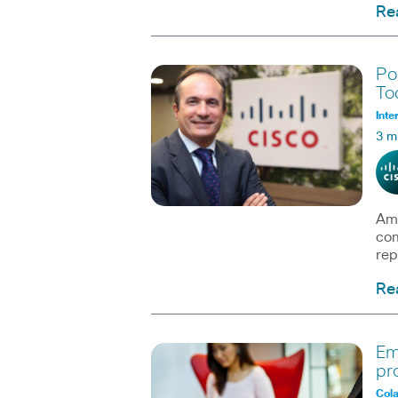
Re
Po
To
Inte
3 m
Amé
com
rep
Re
Em
pr
Col