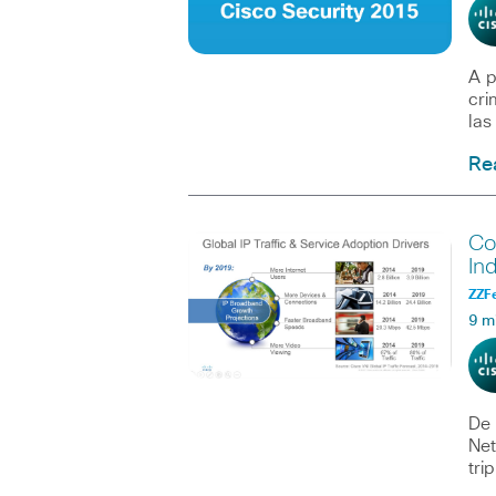
A p
cri
las
Re
Co
In
ZZF
9 m
De 
Net
tri