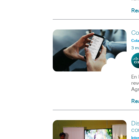
Re
Co
Col
3 m
En 
rev
Agr
Re
Di
co
Inte