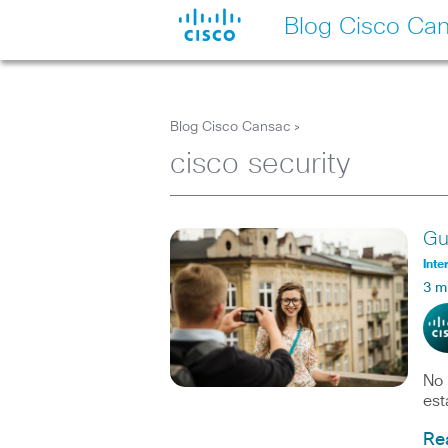
Blog Cisco Ca
Blog Cisco Cansac
>
cisco security
Gu
Inte
3 m
No 
est
Re