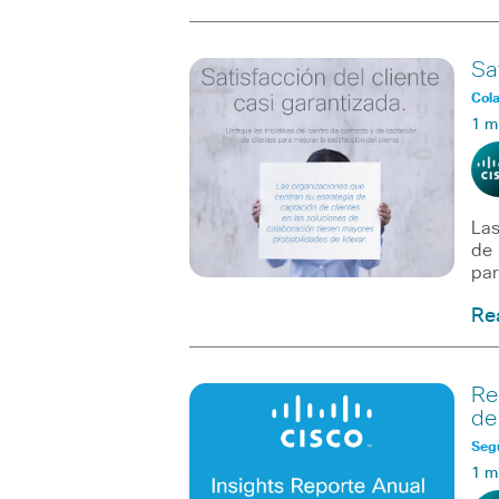
Sa
Col
1 m
Las
de 
par
Re
Re
de
Seg
1 m