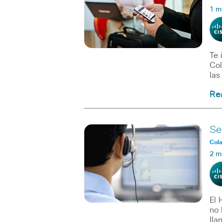
1 m
Te 
Col
las
Re
Se
Col
2 m
El 
no 
lla