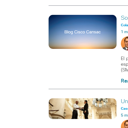
So
Col
1 m
El 
esp
(SM
Re
Un
Caso
5 m