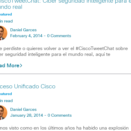
iscoTweetChat: Ciber seguridad inteligente para e
ndo real
eatured
in read
Daniel Garces
February 4, 2014 -
0 Comments
te perdiste o quieres volver a ver el #CiscoTweetChat sobre
er seguridad inteligente para el mundo real, aquí te
ad More
ceso Unificado Cisco
eatured
in read
Daniel Garces
January 28, 2014 -
0 Comments
os visto como en los últimos años ha habido una explosión