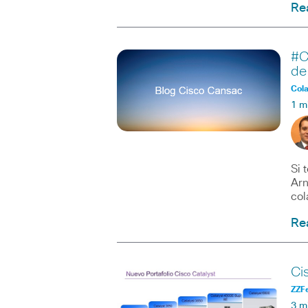
Re
#C
de
Col
1 m
Si 
Arn
col
Re
Ci
ZZF
3 m