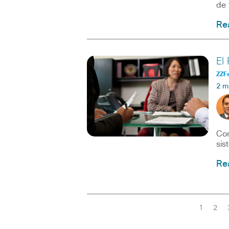
de 
Re
El
ZZF
2 m
Con
sis
Re
1
2