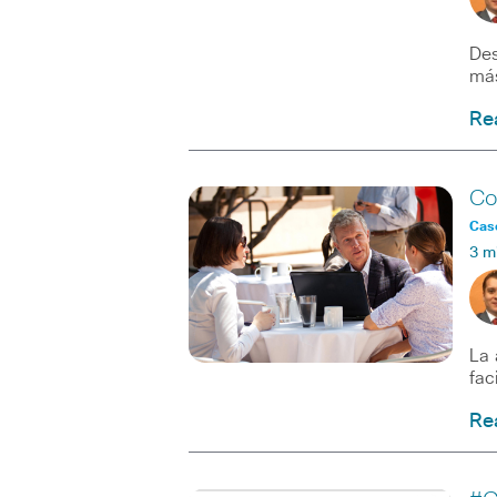
Des
más
Re
Co
Caso
3 m
La 
fac
Re