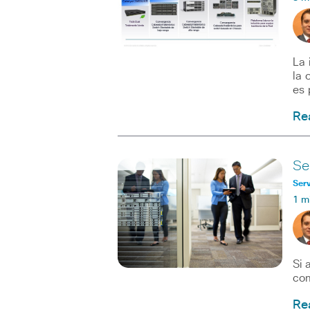
La 
la 
es 
Re
Se
Serv
1 m
Si 
com
Re