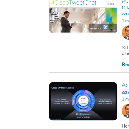
#C
mu
ZZF
1 m
Si 
cib
Re
Ac
ZZF
2 m
Hem