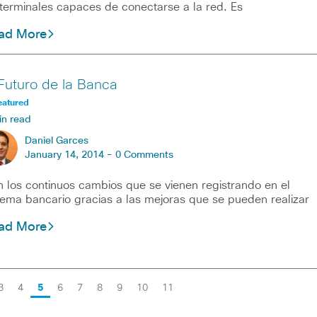
terminales capaces de conectarse a la red. Es
ad More
 Futuro de la Banca
eatured
in read
Daniel Garces
January 14, 2014 -
0 Comments
 los continuos cambios que se vienen registrando en el
tema bancario gracias a las mejoras que se pueden realizar
ad More
3
4
5
6
7
8
9
10
11