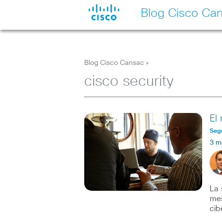
Blog Cisco Ca
Blog Cisco Cansac
>
cisco security
El
Seg
3 m
La 
mes
cib