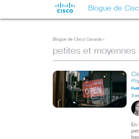
Blogue de Cis
Blogue de Cisco Canada
>
petites et moyennes 
Ci
my
Peti
3 m
En 
pet
be