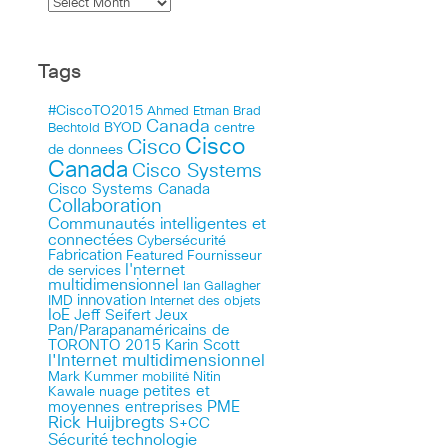
Tags
#CiscoTO2015
Ahmed Etman
Brad
Canada
BYOD
centre
Bechtold
Cisco
Cisco
de donnees
Canada
Cisco Systems
Cisco Systems Canada
Collaboration
Communautés intelligentes et
connectées
Cybersécurité
Fabrication
Featured
Fournisseur
I'nternet
de services
multidimensionnel
Ian Gallagher
innovation
IMD
Internet des objets
IoE
Jeff Seifert
Jeux
Pan/Parapanaméricains de
TORONTO 2015
Karin Scott
l'Internet multidimensionnel
Mark Kummer
mobilité
Nitin
petites et
Kawale
nuage
PME
moyennes entreprises
Rick Huijbregts
S+CC
technologie
Sécurité