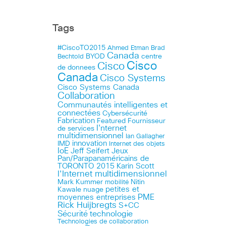
Tags
#CiscoTO2015
Ahmed Etman
Brad
Canada
BYOD
centre
Bechtold
Cisco
Cisco
de donnees
Canada
Cisco Systems
Cisco Systems Canada
Collaboration
Communautés intelligentes et
connectées
Cybersécurité
Fabrication
Featured
Fournisseur
I'nternet
de services
multidimensionnel
Ian Gallagher
innovation
IMD
Internet des objets
IoE
Jeff Seifert
Jeux
Pan/Parapanaméricains de
TORONTO 2015
Karin Scott
l'Internet multidimensionnel
Mark Kummer
mobilité
Nitin
petites et
Kawale
nuage
PME
moyennes entreprises
Rick Huijbregts
S+CC
technologie
Sécurité
Technologies de collaboration