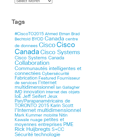
Tags
#CiscoTO2015
Ahmed Etman
Brad
Canada
BYOD
centre
Bechtold
Cisco
Cisco
de donnees
Canada
Cisco Systems
Cisco Systems Canada
Collaboration
Communautés intelligentes et
connectées
Cybersécurité
Fabrication
Featured
Fournisseur
I'nternet
de services
multidimensionnel
Ian Gallagher
innovation
IMD
Internet des objets
IoE
Jeff Seifert
Jeux
Pan/Parapanaméricains de
TORONTO 2015
Karin Scott
l'Internet multidimensionnel
Mark Kummer
mobilité
Nitin
petites et
Kawale
nuage
PME
moyennes entreprises
Rick Huijbregts
S+CC
technologie
Sécurité