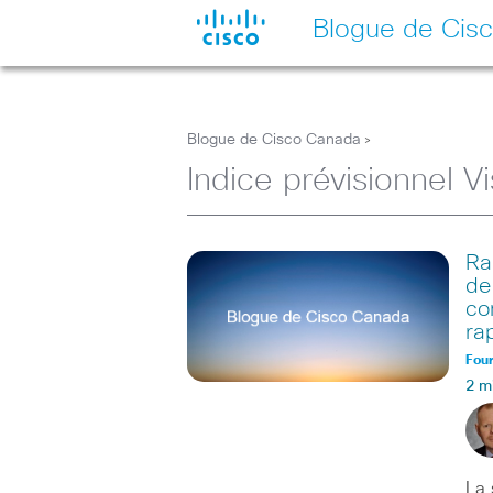
Blogue de Cis
Blogue de Cisco Canada
>
Indice prévisionnel V
Ra
de
co
ra
Four
2 m
La 