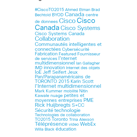
#CiscoTO2015
Ahmed Etman
Brad
Canada
BYOD
centre
Bechtold
Cisco
Cisco
de donnees
Canada
Cisco Systems
Cisco Systems Canada
Collaboration
Communautés intelligentes et
connectées
Cybersécurité
Fabrication
Featured
Fournisseur
I'nternet
de services
multidimensionnel
Ian Gallagher
innovation
IMD
Internet des objets
IoE
Jeff Seifert
Jeux
Pan/Parapanaméricains de
TORONTO 2015
Karin Scott
l'Internet multidimensionnel
Mark Kummer
mobilité
Nitin
petites et
Kawale
nuage
PME
moyennes entreprises
Rick Huijbregts
S+CC
technologie
Sécurité
Technologies de collaboration
Toronto
TO2015
Trina Alexson
Téléprésence
WebEx
video
éducation
Willa Black