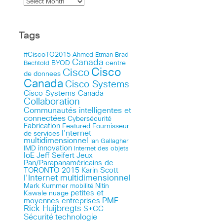
Tags
#CiscoTO2015
Ahmed Etman
Brad
Canada
BYOD
centre
Bechtold
Cisco
Cisco
de donnees
Canada
Cisco Systems
Cisco Systems Canada
Collaboration
Communautés intelligentes et
connectées
Cybersécurité
Fabrication
Featured
Fournisseur
I'nternet
de services
multidimensionnel
Ian Gallagher
innovation
IMD
Internet des objets
IoE
Jeff Seifert
Jeux
Pan/Parapanaméricains de
TORONTO 2015
Karin Scott
l'Internet multidimensionnel
Mark Kummer
mobilité
Nitin
petites et
Kawale
nuage
PME
moyennes entreprises
Rick Huijbregts
S+CC
technologie
Sécurité