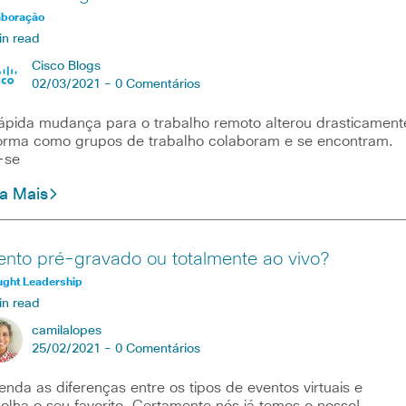
aboração
in read
Cisco Blogs
02/03/2021 -
0 Comentários
ápida mudança para o trabalho remoto alterou drasticament
orma como grupos de trabalho colaboram e se encontram.
-se
ia Mais
ento pré-gravado ou totalmente ao vivo?
ught Leadership
in read
camilalopes
25/02/2021 -
0 Comentários
enda as diferenças entre os tipos de eventos virtuais e
olha o seu favorito. Certamente nós já temos o nosso!