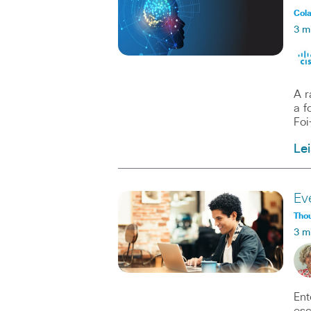
Col
3 m
A r
a f
Foi
Le
Ev
Tho
3 m
Ent
esc