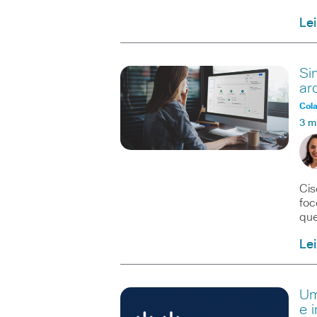
Le
Si
ar
Col
3 m
Cis
foc
que
Le
Um
e 