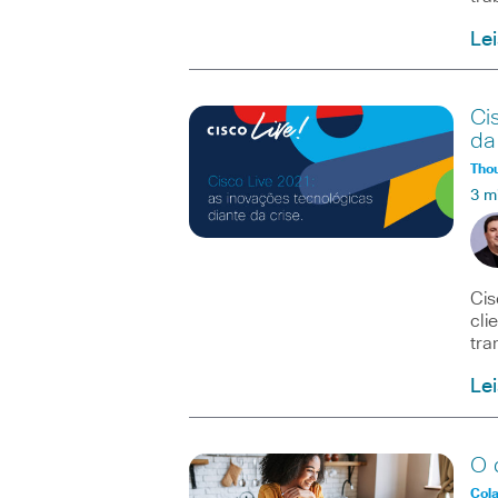
Le
Ci
da
Tho
3 m
Cis
cli
tra
Le
O 
Col