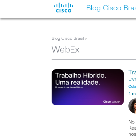
Blog Cisco Bras
Blog Cisco Brasil
>
WebEx
Tr
ev
Col
1 m
No 
Rea
no