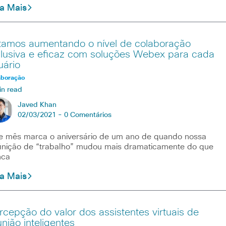
ia Mais
tamos aumentando o nível de colaboração
clusiva e eficaz com soluções Webex para cada
uário
aboração
in read
Javed Khan
02/03/2021 -
0 Comentários
e mês marca o aniversário de um ano de quando nossa
inição de “trabalho” mudou mais dramaticamente do que
nca
ia Mais
rcepção do valor dos assistentes virtuais de
união inteligentes