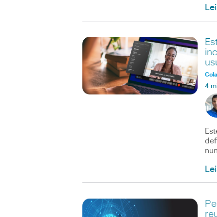
Le
Es
in
us
Col
4 m
Est
def
nu
Le
Pe
re