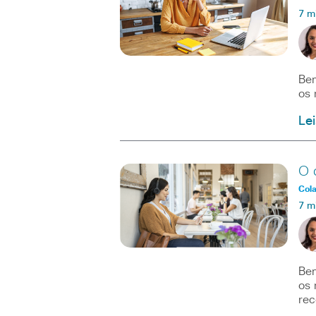
7 m
Bem
os 
Le
O 
Col
7 m
Bem
os 
re