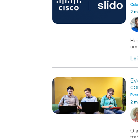
Col
2 m
Hoj
um 
Le
Ev
co
Eve
2 m
O a
tra