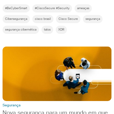
#BeCyberSmart
#CiscoSecure #Security
ameaças
Cibersegurança
cisco brasil
Cisco Secure
segurança
segurança cibernética
talos
XDR
Segurança
Nova segurança para um mundo em que