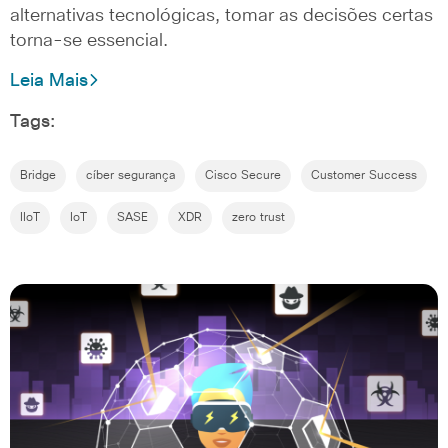
alternativas tecnológicas, tomar as decisões certas
torna-se essencial.
Leia Mais
Tags:
Bridge
cíber segurança
Cisco Secure
Customer Success
IIoT
IoT
SASE
XDR
zero trust