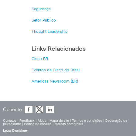
Segurança
Setor Público
Thought Leadership
Links Relacionados
Cisco.BR
Eventos da Cisco do Brasil
Americas Newsroom (BR)
Conecte
Contatos
|
Feedback
|
Ajuda
|
Mapa do site
|
Termos e condições
|
Declaração de
privacidade
|
Política de cookies
|
Marcas comerciais
Legal Disclaimer