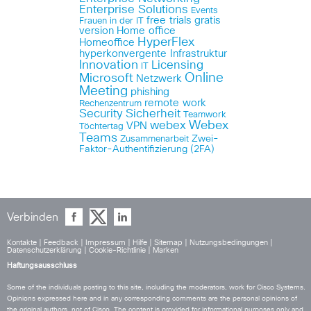
Enterprise Solutions
Events
free trials
gratis
Frauen in der IT
version
Home office
HyperFlex
Homeoffice
hyperkonvergente Infrastruktur
Innovation
Licensing
IT
Online
Microsoft
Netzwerk
Meeting
phishing
remote work
Rechenzentrum
Security
Sicherheit
Teamwork
Webex
webex
VPN
Töchtertag
Teams
Zwei-
Zusammenarbeit
Faktor-Authentifizierung (2FA)
Verbinden
Kontakte
|
Feedback
|
Impressum
|
Hilfe
|
Sitemap
|
Nutzungsbedingungen
|
Datenschutzerklärung
|
Cookie-Richtlinie
|
Marken
Haftungsausschluss
Some of the individuals posting to this site, including the moderators, work for Cisco Systems.
Opinions expressed here and in any corresponding comments are the personal opinions of
the original authors, not of Cisco. The content is provided for informational purposes only and