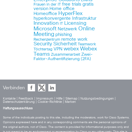
Events
free trials
gratis
Frauen in der IT
version
Home office
HyperFlex
Homeoffice
hyperkonvergente Infrastruktur
Innovation
Licensing
IT
Online
Microsoft
Netzwerk
Meeting
phishing
remote work
Rechenzentrum
Security
Sicherheit
Teamwork
Webex
webex
VPN
Töchtertag
Teams
Zwei-
Zusammenarbeit
Faktor-Authentifizierung (2FA)
Verbinden
Kontakte
|
Feedback
|
Impressum
|
Hilfe
|
Sitemap
|
Nutzungsbedingungen
|
Datenschutzerklärung
|
Cookie-Richtlinie
|
Marken
Haftungsausschluss
Some of the individuals posting to this site, including the moderators, work for Cisco Systems.
Opinions expressed here and in any corresponding comments are the personal opinions of
the original authors, not of Cisco. The content is provided for informational purposes only and
is not meant to be an endorsement or representation by Cisco or any other party. This site is