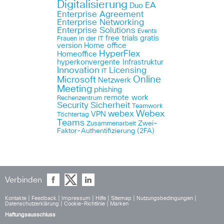
Digitalisierung
EA
Duo
Enterprise Agreement
Enterprise Networking
Enterprise Solutions
Events
free trials
gratis
Frauen in der IT
version
Home office
HyperFlex
Homeoffice
hyperkonvergente Infrastruktur
Innovation
Licensing
IT
Online
Microsoft
Netzwerk
Meeting
phishing
remote work
Rechenzentrum
Security
Sicherheit
Teamwork
Webex
webex
VPN
Töchtertag
Teams
Zwei-
Zusammenarbeit
Faktor-Authentifizierung (2FA)
Verbinden
Kontakte
|
Feedback
|
Impressum
|
Hilfe
|
Sitemap
|
Nutzungsbedingungen
|
Datenschutzerklärung
|
Cookie-Richtlinie
|
Marken
Haftungsausschluss