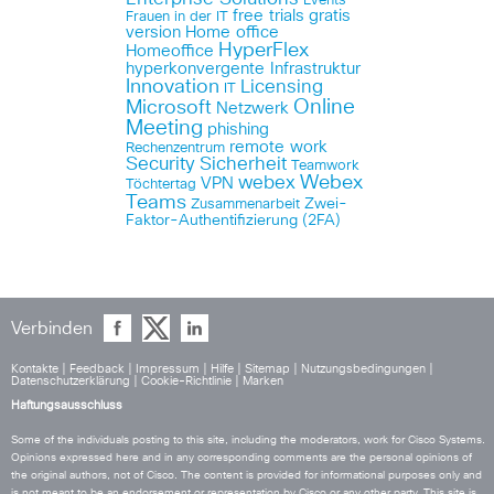
Events
free trials
gratis
Frauen in der IT
version
Home office
HyperFlex
Homeoffice
hyperkonvergente Infrastruktur
Innovation
Licensing
IT
Online
Microsoft
Netzwerk
Meeting
phishing
remote work
Rechenzentrum
Security
Sicherheit
Teamwork
Webex
webex
VPN
Töchtertag
Teams
Zwei-
Zusammenarbeit
Faktor-Authentifizierung (2FA)
Verbinden
Kontakte
|
Feedback
|
Impressum
|
Hilfe
|
Sitemap
|
Nutzungsbedingungen
|
Datenschutzerklärung
|
Cookie-Richtlinie
|
Marken
Haftungsausschluss
Some of the individuals posting to this site, including the moderators, work for Cisco Systems.
Opinions expressed here and in any corresponding comments are the personal opinions of
the original authors, not of Cisco. The content is provided for informational purposes only and
is not meant to be an endorsement or representation by Cisco or any other party. This site is