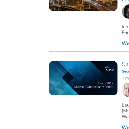
2 m
Ich
Fer
We
Sin
Secu
1 m
Lau
(MC
Wan
We