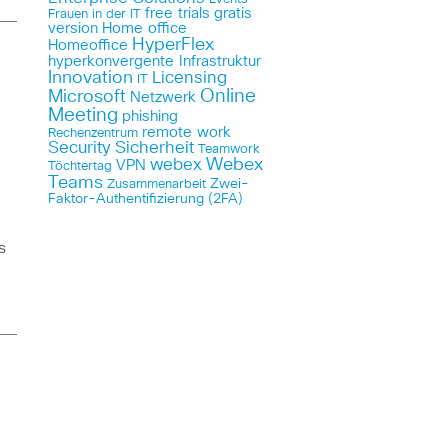
free trials
gratis
Frauen in der IT
version
Home office
HyperFlex
Homeoffice
hyperkonvergente Infrastruktur
Innovation
Licensing
IT
Online
Microsoft
Netzwerk
Meeting
phishing
remote work
Rechenzentrum
Security
Sicherheit
Teamwork
Webex
webex
VPN
Töchtertag
Teams
Zwei-
Zusammenarbeit
Faktor-Authentifizierung (2FA)
s