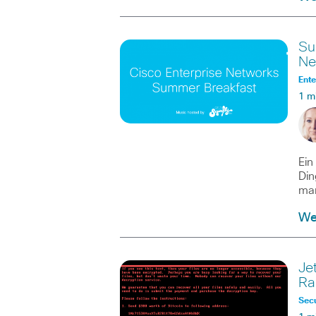
Su
Ne
Ente
1 m
Ein
Din
ma
We
Je
Ra
Secu