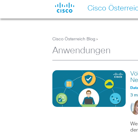
Cisco Österrei
Cisco Österreich Blog
>
Anwendungen
Vö
Ne
Dat
3 m
Wen
den