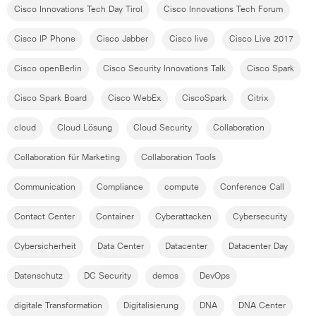
Cisco Innovations Tech Day Tirol
Cisco Innovations Tech Forum
Cisco IP Phone
Cisco Jabber
Cisco live
Cisco Live 2017
Cisco openBerlin
Cisco Security Innovations Talk
Cisco Spark
Cisco Spark Board
Cisco WebEx
CiscoSpark
Citrix
cloud
Cloud Lösung
Cloud Security
Collaboration
Collaboration für Marketing
Collaboration Tools
Communication
Compliance
compute
Conference Call
Contact Center
Container
Cyberattacken
Cybersecurity
Cybersicherheit
Data Center
Datacenter
Datacenter Day
Datenschutz
DC Security
demos
DevOps
digitale Transformation
Digitalisierung
DNA
DNA Center