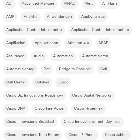
ACI
Advanced Malware
AINAC
Alert
All Flash
AMP
Analytic
Anwendungen
AppDynamics
Application Centric Infrastructre
Application Centric Infrastructure
Applikation
Applikationen
Arbeiten 4.0
ASAP
Assurance
Audio
Automation
Automatisieren
Automatisierung
Bot
Bridge to Possible
Call
Call Center
Catalyst
Cisco
Cisco Biz Innovations Roadshow
Cisco Digital Networks
Cisco DNA
Cisco Fire Power
Cisco HyperFlex
Cisco Innovations Breakfast
Cisco Innovations Tech Day Tirol
Cisco Innovations Tech Forum
Cisco IP Phone
Cisco Jabber