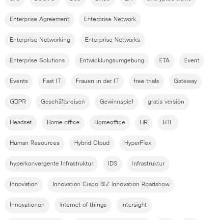
Enterprise Agreement
Enterprise Network
Enterprise Networking
Enterprise Networks
Enterprise Solutions
Entwicklungsumgebung
ETA
Event
Events
Fast IT
Frauen in der IT
free trials
Gateway
GDPR
Geschäftsreisen
Gewinnspiel
gratis version
Headset
Home office
Homeoffice
HR
HTL
Human Resources
Hybrid Cloud
HyperFlex
hyperkonvergente Infrastruktur
IDS
Infrastruktur
Innovation
Innovation Cisco BIZ Innovation Roadshow
Innovationen
Internet of things
Intersight