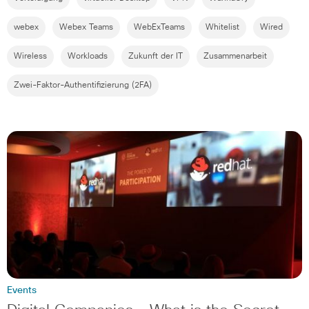
webex
Webex Teams
WebExTeams
Whitelist
Wired
Wireless
Workloads
Zukunft der IT
Zusammenarbeit
Zwei-Faktor-Authentifizierung (2FA)
Events