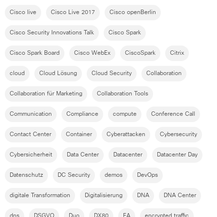
Cisco live
Cisco Live 2017
Cisco openBerlin
Cisco Security Innovations Talk
Cisco Spark
Cisco Spark Board
Cisco WebEx
CiscoSpark
Citrix
cloud
Cloud Lösung
Cloud Security
Collaboration
Collaboration für Marketing
Collaboration Tools
Communication
Compliance
compute
Conference Call
Contact Center
Container
Cyberattacken
Cybersecurity
Cybersicherheit
Data Center
Datacenter
Datacenter Day
Datenschutz
DC Security
demos
DevOps
digitale Transformation
Digitalisierung
DNA
DNA Center
dns
DSGVO
Duo
DX80
EA
encrypted traffic