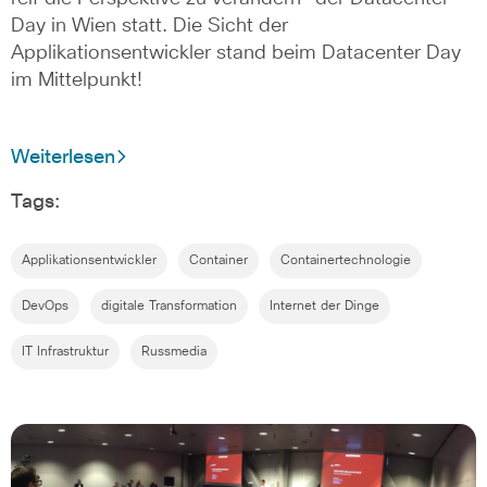
Day in Wien statt. Die Sicht der
Applikationsentwickler stand beim Datacenter Day
im Mittelpunkt!
Weiterlesen
Tags:
Applikationsentwickler
Container
Containertechnologie
DevOps
digitale Transformation
Internet der Dinge
IT Infrastruktur
Russmedia