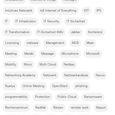
Innovationen
Internet of things
Intersight
Intuitives Netzwerk
IoE Internet of Everything
IOT
IPS
IT
IT Infrastruktur
IT Security
IT Sicherheit
IT Transformation
IT-Sicherheit KMU
Jabber
Konferenz
Licensing
malware
Management
MCR
Meet
Meeting
Meraki
Message
Microphone
Microsoft
Mobility
Mono
Multi Cloud
NetApp
Networking Academy
Netzwerk
Netzwerkanalyse
Nexus
Nyetya
Online Meeting
OpenStack
phishing
programmability
Protection
Public Cloud
Ransomware
Rechenzentrum
RedHat
Reisen
remote work
Report