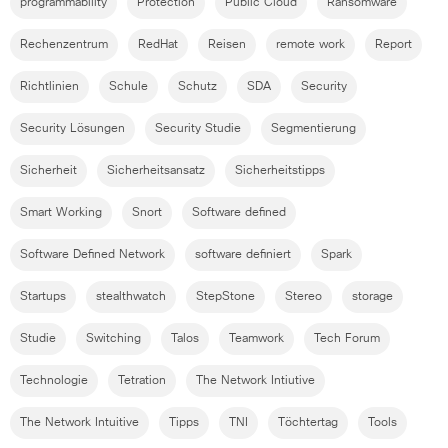
programmability
Protection
Public Cloud
Ransomware
Rechenzentrum
RedHat
Reisen
remote work
Report
Richtlinien
Schule
Schutz
SDA
Security
Security Lösungen
Security Studie
Segmentierung
Sicherheit
Sicherheitsansatz
Sicherheitstipps
Smart Working
Snort
Software defined
Software Defined Network
software definiert
Spark
Startups
stealthwatch
StepStone
Stereo
storage
Studie
Switching
Talos
Teamwork
Tech Forum
Technologie
Tetration
The Network Intiutive
The Network Intuitive
Tipps
TNI
Töchtertag
Tools