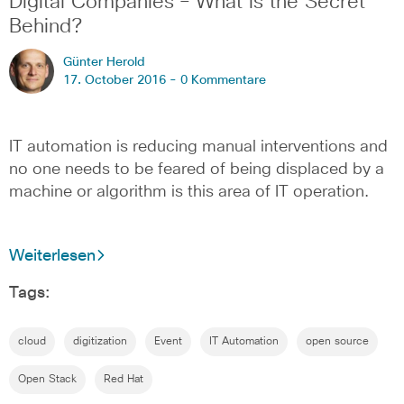
Digital Companies – What is the Secret
Behind?
Günter Herold
17. October 2016 -
0 Kommentare
IT automation is reducing manual interventions and
no one needs to be feared of being displaced by a
machine or algorithm is this area of IT operation.
Weiterlesen
Tags:
cloud
digitization
Event
IT Automation
open source
Open Stack
Red Hat