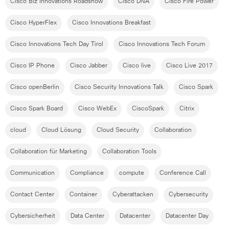
Cisco Biz Innovations Roadshow
Cisco DNA
Cisco Fire Power
Cisco HyperFlex
Cisco Innovations Breakfast
Cisco Innovations Tech Day Tirol
Cisco Innovations Tech Forum
Cisco IP Phone
Cisco Jabber
Cisco live
Cisco Live 2017
Cisco openBerlin
Cisco Security Innovations Talk
Cisco Spark
Cisco Spark Board
Cisco WebEx
CiscoSpark
Citrix
cloud
Cloud Lösung
Cloud Security
Collaboration
Collaboration für Marketing
Collaboration Tools
Communication
Compliance
compute
Conference Call
Contact Center
Container
Cyberattacken
Cybersecurity
Cybersicherheit
Data Center
Datacenter
Datacenter Day