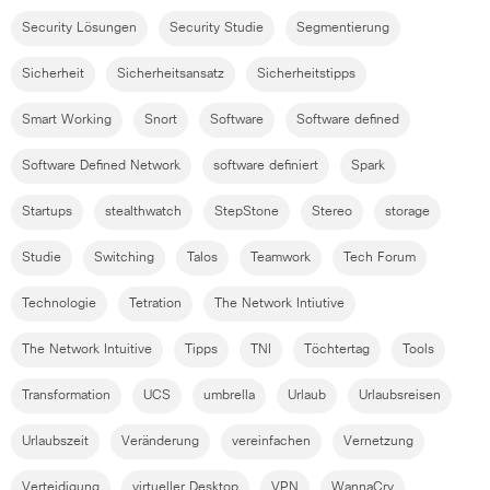
Security Lösungen
Security Studie
Segmentierung
Sicherheit
Sicherheitsansatz
Sicherheitstipps
Smart Working
Snort
Software
Software defined
Software Defined Network
software definiert
Spark
Startups
stealthwatch
StepStone
Stereo
storage
Studie
Switching
Talos
Teamwork
Tech Forum
Technologie
Tetration
The Network Intiutive
The Network Intuitive
Tipps
TNI
Töchtertag
Tools
Transformation
UCS
umbrella
Urlaub
Urlaubsreisen
Urlaubszeit
Veränderung
vereinfachen
Vernetzung
Verteidigung
virtueller Desktop
VPN
WannaCry