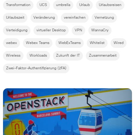
Transformation
UCS
umbrella
Urlaub
Urlaubsreisen
Urlaubszeit
Veränderung
vereinfachen
Vernetzung
Verteidigung
virtueller Desktop
VPN
WannaCry
webex
Webex Teams
WebExTeams
Whitelist
Wired
Wireless
Workloads
Zukunft der IT
Zusammenarbeit
Zwei-Faktor-Authentifizierung (2FA)