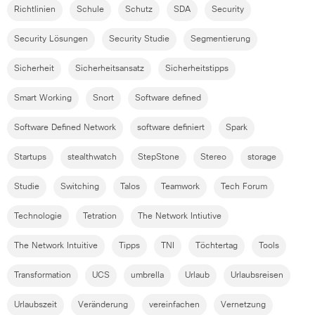
Richtlinien
Schule
Schutz
SDA
Security
Security Lösungen
Security Studie
Segmentierung
Sicherheit
Sicherheitsansatz
Sicherheitstipps
Smart Working
Snort
Software defined
Software Defined Network
software definiert
Spark
Startups
stealthwatch
StepStone
Stereo
storage
Studie
Switching
Talos
Teamwork
Tech Forum
Technologie
Tetration
The Network Intiutive
The Network Intuitive
Tipps
TNI
Töchtertag
Tools
Transformation
UCS
umbrella
Urlaub
Urlaubsreisen
Urlaubszeit
Veränderung
vereinfachen
Vernetzung