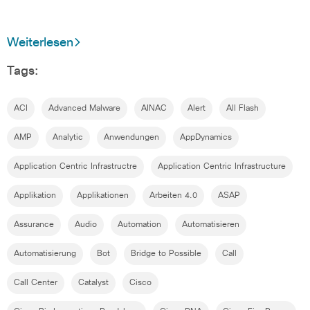
Weiterlesen
Tags:
ACI
Advanced Malware
AINAC
Alert
All Flash
AMP
Analytic
Anwendungen
AppDynamics
Application Centric Infrastructre
Application Centric Infrastructure
Applikation
Applikationen
Arbeiten 4.0
ASAP
Assurance
Audio
Automation
Automatisieren
Automatisierung
Bot
Bridge to Possible
Call
Call Center
Catalyst
Cisco