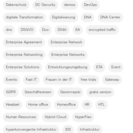
Datenschutz
DC Security
demos
DevOps
digitale Transformation
Digitalisierung
DNA
DNA Center
dns
DSGVO
Duo
DX80
EA
encrypted traffic
Enterprise Agreement
Enterprise Network
Enterprise Networking
Enterprise Networks
Enterprise Solutions
Entwicklungsumgebung
ETA
Event
Events
Fast IT
Frauen in der IT
free trials
Gateway
GDPR
Geschäftsreisen
Gewinnspiel
gratis version
Headset
Home office
Homeoffice
HR
HTL
Human Resources
Hybrid Cloud
HyperFlex
hyperkonvergente Infrastruktur
IDS
Infrastruktur