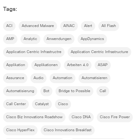
Tags:
ACI
Advanced Malware
AINAC
Alert
All Flash
AMP
Analytic
Anwendungen
AppDynamics
Application Centric Infrastructre
Application Centric Infrastructure
Applikation
Applikationen
Arbeiten 4.0
ASAP
Assurance
Audio
Automation
Automatisieren
Automatisierung
Bot
Bridge to Possible
Call
Call Center
Catalyst
Cisco
Cisco Biz Innovations Roadshow
Cisco DNA
Cisco Fire Power
Cisco HyperFlex
Cisco Innovations Breakfast