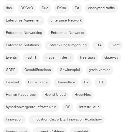
dns
DSGVO
Duo
DX80
EA
encrypted traffic
Enterprise Agreement
Enterprise Network
Enterprise Networking
Enterprise Networks
Enterprise Solutions
Entwicklungsumgebung
ETA
Event
Events
Fast IT
Frauen in der IT
free trials
Gateway
GDPR
Geschäftsreisen
Gewinnspiel
gratis version
Headset
Home office
Homeoffice
HR
HTL
Human Resources
Hybrid Cloud
HyperFlex
hyperkonvergente Infrastruktur
IDS
Infrastruktur
Innovation
Innovation Cisco BIZ Innovation Roadshow