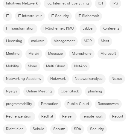
Intuitives Netzwerk
IoE Internet of Everything
IOT
IPS
IT
IT Infrastruktur
IT Security
IT Sicherheit
IT Transformation
IT-Sicherheit KMU
Jabber
Konferenz
Licensing
malware
Management
MCR
Meet
Meeting
Meraki
Message
Microphone
Microsoft
Mobility
Mono
Multi Cloud
NetApp
Networking Academy
Netzwerk
Netzwerkanalyse
Nexus
Nyetya
Online Meeting
OpenStack
phishing
programmability
Protection
Public Cloud
Ransomware
Rechenzentrum
RedHat
Reisen
remote work
Report
Richtlinien
Schule
Schutz
SDA
Security