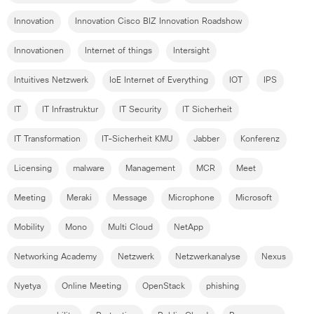
Innovation
Innovation Cisco BIZ Innovation Roadshow
Innovationen
Internet of things
Intersight
Intuitives Netzwerk
IoE Internet of Everything
IOT
IPS
IT
IT Infrastruktur
IT Security
IT Sicherheit
IT Transformation
IT-Sicherheit KMU
Jabber
Konferenz
Licensing
malware
Management
MCR
Meet
Meeting
Meraki
Message
Microphone
Microsoft
Mobility
Mono
Multi Cloud
NetApp
Networking Academy
Netzwerk
Netzwerkanalyse
Nexus
Nyetya
Online Meeting
OpenStack
phishing