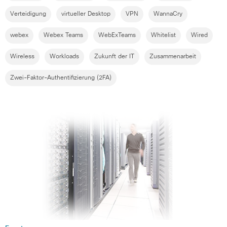
Verteidigung
virtueller Desktop
VPN
WannaCry
webex
Webex Teams
WebExTeams
Whitelist
Wired
Wireless
Workloads
Zukunft der IT
Zusammenarbeit
Zwei-Faktor-Authentifizierung (2FA)