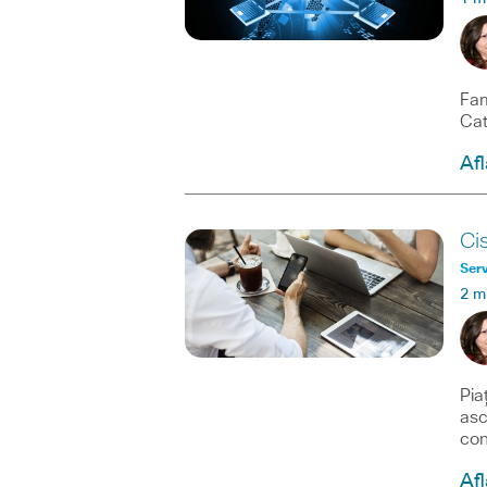
Fam
Cat
Afl
Ci
Serv
2 m
Pia
asc
con
Afl