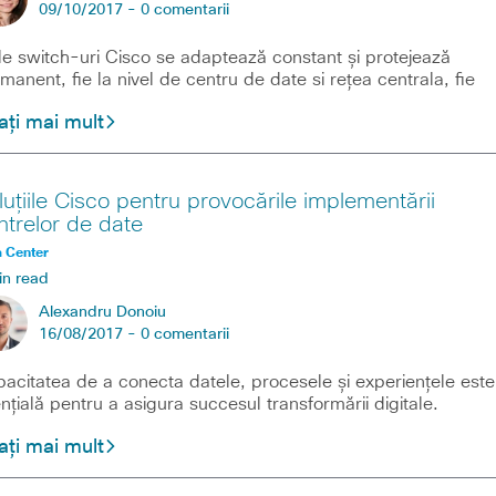
09/10/2017 -
0 comentarii
le switch-uri Cisco se adaptează constant și protejează
manent, fie la nivel de centru de date si rețea centrala, fie
ați mai mult
luțiile Cisco pentru provocările implementării
ntrelor de date
 Center
in read
Alexandru Donoiu
16/08/2017 -
0 comentarii
acitatea de a conecta datele, procesele și experiențele este
nțială pentru a asigura succesul transformării digitale.
ați mai mult