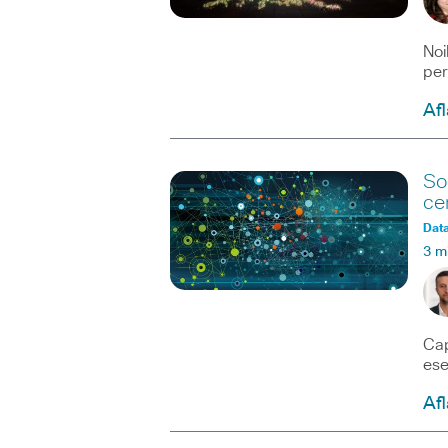
Noi
per
Afl
So
ce
Data
3 m
Cap
ese
Afl