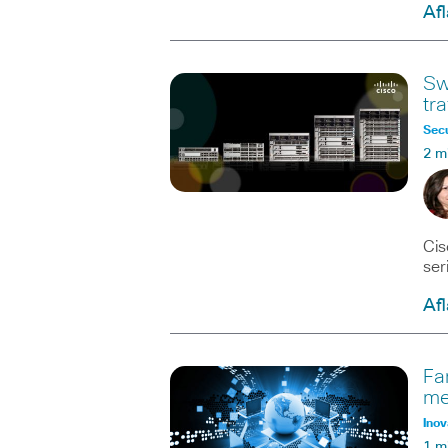
Afl
Sw
tra
Secu
2 m
Cis
ser
Afl
Fa
me
Inov
1 m