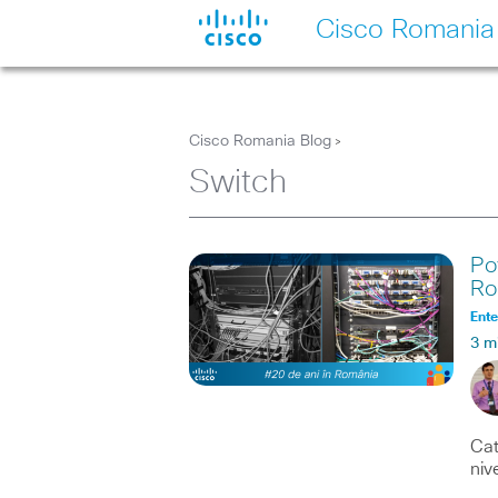
Cisco Romania
Cisco Romania Blog
>
Switch
Po
Ro
Ente
3 m
Cat
niv