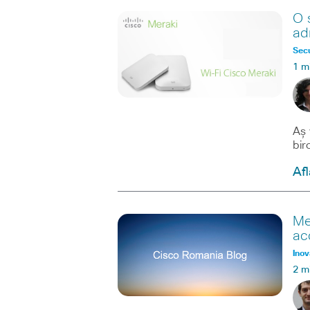
O 
ad
Secu
1 m
Aș 
bir
Afl
Me
ac
Inov
2 m