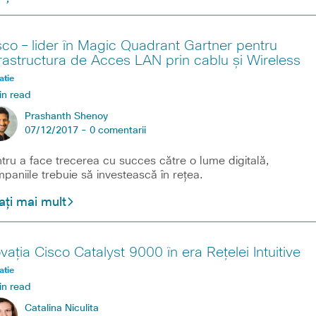
sco – lider în Magic Quadrant Gartner pentru
frastructura de Acces LAN prin cablu și Wireless
atie
in read
Prashanth Shenoy
07/12/2017 -
0 comentarii
tru a face trecerea cu succes către o lume digitală,
paniile trebuie să investească în rețea.
ați mai mult
ovația Cisco Catalyst 9000 în era Rețelei Intuitive
atie
in read
Catalina Niculita