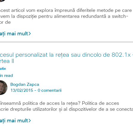
acest articol vom explora împreună diferitele metode pe care
avem la dispoziție pentru alimentarea redundantă a switch-
lor de
ați mai mult
cesul personalizat la rețea sau dincolo de 802.1x 
tea II
atie
in read
Bogdan Zapca
13/02/2015 -
0 comentarii
înseamnă politica de acces la rețea? Politica de acces
crie drepturile utilizatorilor și al dispozitivelor de a se conect
ați mai mult