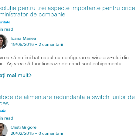
soluție pentru trei aspecte importante pentru orice
ministrator de companie
ritate
in read
Ioana Manea
19/05/2016 -
2 comentarii
vrea să nu îmi bat capul cu configurarea wireless-ului din
ou. Aș vrea să functioneaze de când scot echipamentul
ați mai mult
tode de alimentare redundantă a switch-urilor de
ces
atie
in read
Cristi Grigore
20/02/2015 -
0 comentarii