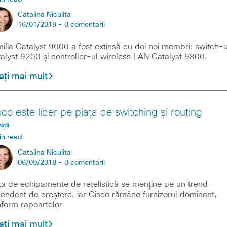
Catalina Niculita
16/01/2019 -
0 comentarii
ilia Catalyst 9000 a fost extinsă cu doi noi membri: switch-u
alyst 9200 și controller-ul wireless LAN Catalyst 9800.
ați mai mult
sco este lider pe piața de switching și routing
icii
in read
Catalina Niculita
06/09/2018 -
0 comentarii
ța de echipamente de rețelistică se menține pe un trend
endent de creștere, iar Cisco rămâne furnizorul dominant,
form rapoartelor
ați mai mult