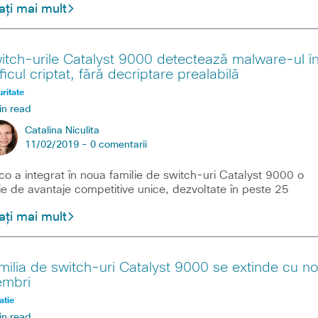
ați mai mult
itch-urile Catalyst 9000 detectează malware-ul î
ficul criptat, fără decriptare prealabilă
ritate
in read
Catalina Niculita
11/02/2019 -
0 comentarii
co a integrat în noua familie de switch-uri Catalyst 9000 o
ie de avantaje competitive unice, dezvoltate în peste 25
ați mai mult
milia de switch-uri Catalyst 9000 se extinde cu no
mbri
atie
in read