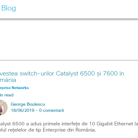
 Blog
vestea switch-urilor Catalyst 6500 și 7600 în
mânia
rprise Networks
in read
George Boulescu
18/06/2019 -
0 comentarii
alyst 6500 a adus primele interfeţe de 10 Gigabit Ethernet l
elul reţelelor de tip Enterprise din România.