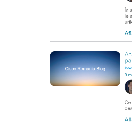
În 
le 
uri
Afl
Ac
par
Inov
3 m
Ce 
des
Afl