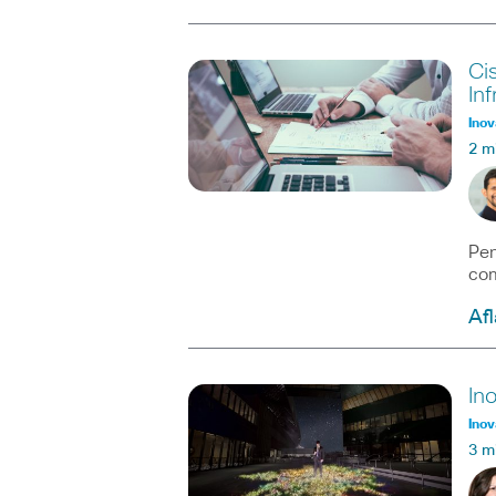
Ci
In
Inov
2 m
Pen
com
Afl
In
Inov
3 m