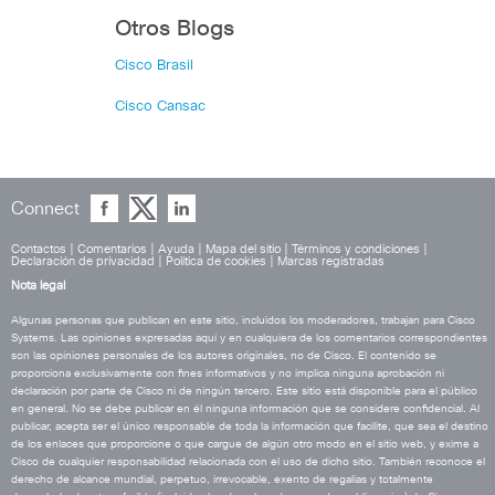
Otros Blogs
Cisco Brasil
Cisco Cansac
Connect
Contactos
|
Comentarios
|
Ayuda
|
Mapa del sitio
|
Términos y condiciones
|
Declaración de privacidad
|
Política de cookies
|
Marcas registradas
Nota legal
Algunas personas que publican en este sitio, incluidos los moderadores, trabajan para Cisco
Systems. Las opiniones expresadas aquí y en cualquiera de los comentarios correspondientes
son las opiniones personales de los autores originales, no de Cisco. El contenido se
proporciona exclusivamente con fines informativos y no implica ninguna aprobación ni
declaración por parte de Cisco ni de ningún tercero. Este sitio está disponible para el público
en general. No se debe publicar en él ninguna información que se considere confidencial. Al
publicar, acepta ser el único responsable de toda la información que facilite, que sea el destino
de los enlaces que proporcione o que cargue de algún otro modo en el sitio web, y exime a
Cisco de cualquier responsabilidad relacionada con el uso de dicho sitio. También reconoce el
derecho de alcance mundial, perpetuo, irrevocable, exento de regalías y totalmente