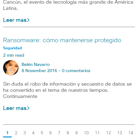
Cancún, el evento de tecnología más grande de América
Latina.
Leer mas
Ransomware: cómo mantenerse protegido
Seguridad
2 min read
Belén Navarro
8 November 2016 -
0 comentarios
Sin duda el robo de información y secuestro de datos se
ha convertido en el tema de nuestros tiempos.
Continuamente
Leer mas
1
2
3
4
5
6
7
8
9
10
11
12
13
14