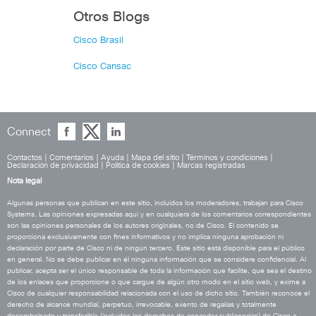
Otros Blogs
Cisco Brasil
Cisco Cansac
Connect
Contactos
|
Comentarios
|
Ayuda
|
Mapa del sitio
|
Términos y condiciones
|
Declaración de privacidad
|
Política de cookies
|
Marcas registradas
Nota legal
Algunas personas que publican en este sitio, incluidos los moderadores, trabajan para Cisco
Systems. Las opiniones expresadas aquí y en cualquiera de los comentarios correspondientes
son las opiniones personales de los autores originales, no de Cisco. El contenido se
proporciona exclusivamente con fines informativos y no implica ninguna aprobación ni
declaración por parte de Cisco ni de ningún tercero. Este sitio está disponible para el público
en general. No se debe publicar en él ninguna información que se considere confidencial. Al
publicar, acepta ser el único responsable de toda la información que facilite, que sea el destino
de los enlaces que proporcione o que cargue de algún otro modo en el sitio web, y exime a
Cisco de cualquier responsabilidad relacionada con el uso de dicho sitio. También reconoce el
derecho de alcance mundial, perpetuo, irrevocable, exento de regalías y totalmente