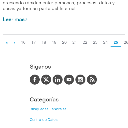
creciendo rápidamente: personas, procesos, datos y
cosas ya forman parte del Internet
Leer mas
«
‹
16
17
18
19
20
21
22
23
24
25
2
Siganos
Categorías
Búsquedas Laborales
Centro de Datos