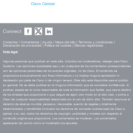
Cisco Cansac
Connect
Contactos
|
Comentarios
|
Ayuda
|
Mapa del sitio
|
Términos y condiciones
|
Declaración de privacidad
|
Política de cookies
|
Marcas registradas
Nota legal
Algunas personas que publican en este sitio, incluidos los moderadores, trabajan para Cisco
Systems. Las opiniones expresadas aquí y en cualquiera de los comentarios correspondientes
son las opiniones personales de los autores originales, no de Cisco. El contenido se
proporciona exclusivamente con fines informativos y no implica ninguna aprobación ni
declaración por parte de Cisco ni de ningún tercero. Este sitio está disponible para el público
en general. No se debe publicar en él ninguna información que se considere confidencial. Al
publicar, acepta ser el único responsable de toda la información que facilite, que sea el destino
de los enlaces que proporcione o que cargue de algún otro modo en el sitio web, y exime a
Cisco de cualquier responsabilidad relacionada con el uso de dicho sitio. También reconoce el
derecho de alcance mundial, perpetuo, irrevocable, exento de regalías y totalmente
desembolsado y transferible (incluidos los derechos de conceder sublicencias) de Cisco a
ejercer, a su vez, todos los derechos de copyright, publicidad y morales con respecto al
contenido original que proporcione. Los comentarios se moderan. Los comentarios
aparecerán tan pronto como el moderador los apruebe.