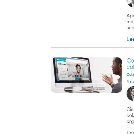
Apo
máx
seg
Le
Co
co
Col
4 m
Cis
col
org
Le