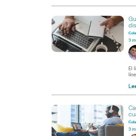
Gu
di
Col
3 m
El 
lín
Le
Ca
cu
Col
3 m