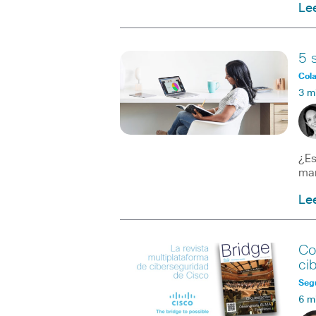
Le
5 
Col
3 m
¿Es
man
Le
Co
ci
Seg
6 m