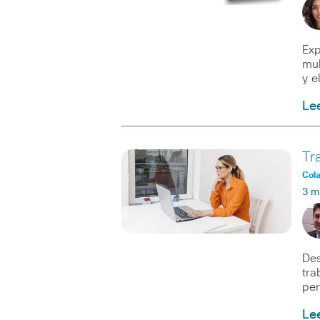
Exp
mul
y e
Le
Tr
Col
3 m
Des
tra
per
Le