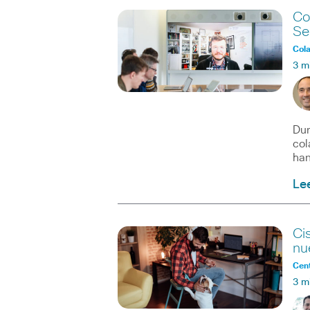
Co
Se
Col
3 m
Dur
col
han
Le
Ci
nu
Cent
3 m