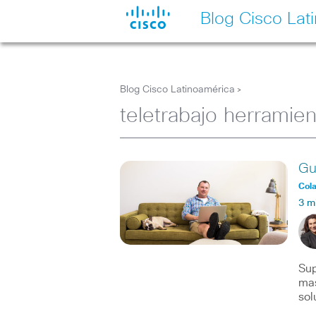
Blog Cisco Lat
Blog Cisco Latinoamérica
>
teletrabajo herramien
Gu
Col
3 m
Sup
mas
sol