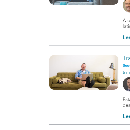
A c
lat
Le
Tr
Seg
5 m
Est
des
Le