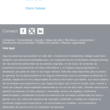
Cisco Cansac
Connect
Contactos
|
Comentarios
|
Ayuda
|
Mapa del sitio
|
Términos y condiciones
|
Declaración de privacidad
|
Política de cookies
|
Marcas registradas
Nota legal
Algunas personas que publican en este sitio, incluidos los moderadores, trabajan para Cisco
Systems. Las opiniones expresadas aquí y en cualquiera de los comentarios correspondientes
son las opiniones personales de los autores originales, no de Cisco. El contenido se
proporciona exclusivamente con fines informativos y no implica ninguna aprobación ni
declaración por parte de Cisco ni de ningún tercero. Este sitio está disponible para el público
en general. No se debe publicar en él ninguna información que se considere confidencial. Al
publicar, acepta ser el único responsable de toda la información que facilite, que sea el destino
de los enlaces que proporcione o que cargue de algún otro modo en el sitio web, y exime a
Cisco de cualquier responsabilidad relacionada con el uso de dicho sitio. También reconoce el
derecho de alcance mundial, perpetuo, irrevocable, exento de regalías y totalmente
desembolsado y transferible (incluidos los derechos de conceder sublicencias) de Cisco a
ejercer, a su vez, todos los derechos de copyright, publicidad y morales con respecto al
contenido original que proporcione. Los comentarios se moderan. Los comentarios
aparecerán tan pronto como el moderador los apruebe.