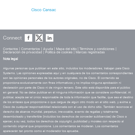
Cisco Cansac
Connect
Contactos
|
Comentarios
|
Ayuda
|
Mapa del sitio
|
Términos y condiciones
|
Declaración de privacidad
|
Política de cookies
|
Marcas registradas
Nota legal
Algunas personas que publican en este sitio, incluidos los moderadores, trabajan para Cisco
Systems. Las opiniones expresadas aquí y en cualquiera de los comentarios correspondientes
son las opiniones personales de los autores originales, no de Cisco. El contenido se
proporciona exclusivamente con fines informativos y no implica ninguna aprobación ni
declaración por parte de Cisco ni de ningún tercero. Este sitio está disponible para el público
en general. No se debe publicar en él ninguna información que se considere confidencial. Al
publicar, acepta ser el único responsable de toda la información que facilite, que sea el destino
de los enlaces que proporcione o que cargue de algún otro modo en el sitio web, y exime a
Cisco de cualquier responsabilidad relacionada con el uso de dicho sitio. También reconoce el
derecho de alcance mundial, perpetuo, irrevocable, exento de regalías y totalmente
desembolsado y transferible (incluidos los derechos de conceder sublicencias) de Cisco a
ejercer, a su vez, todos los derechos de copyright, publicidad y morales con respecto al
contenido original que proporcione. Los comentarios se moderan. Los comentarios
aparecerán tan pronto como el moderador los apruebe.