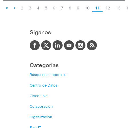
«
‹
2
3
4
5
6
7
8
9
10
11
12
13
Siganos
Categorías
Búsquedas Laborales
Centro de Datos
Cisco Live
Colaboración
Digitalización
Fast IT