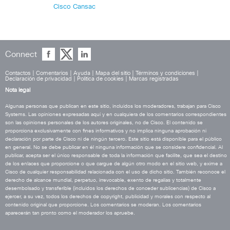
Cisco Cansac
Connect
Contactos
|
Comentarios
|
Ayuda
|
Mapa del sitio
|
Términos y condiciones
|
Declaración de privacidad
|
Política de cookies
|
Marcas registradas
Nota legal
Algunas personas que publican en este sitio, incluidos los moderadores, trabajan para Cisco
Systems. Las opiniones expresadas aquí y en cualquiera de los comentarios correspondientes
son las opiniones personales de los autores originales, no de Cisco. El contenido se
proporciona exclusivamente con fines informativos y no implica ninguna aprobación ni
declaración por parte de Cisco ni de ningún tercero. Este sitio está disponible para el público
en general. No se debe publicar en él ninguna información que se considere confidencial. Al
publicar, acepta ser el único responsable de toda la información que facilite, que sea el destino
de los enlaces que proporcione o que cargue de algún otro modo en el sitio web, y exime a
Cisco de cualquier responsabilidad relacionada con el uso de dicho sitio. También reconoce el
derecho de alcance mundial, perpetuo, irrevocable, exento de regalías y totalmente
desembolsado y transferible (incluidos los derechos de conceder sublicencias) de Cisco a
ejercer, a su vez, todos los derechos de copyright, publicidad y morales con respecto al
contenido original que proporcione. Los comentarios se moderan. Los comentarios
aparecerán tan pronto como el moderador los apruebe.