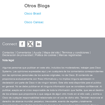
Otros Blogs
Cisco Brasil
Cisco Cansac
Connect
Contactos
|
Comentarios
|
Ayuda
|
Mapa del sitio
|
Términos y condiciones
|
Declaración de privacidad
|
Política de cookies
|
Marcas registradas
Nota legal
Algunas personas que publican en este sitio, incluidos los moderadores, trabajan para Cisco
Systems. Las opiniones expresadas aquí y en cualquiera de los comentarios correspondientes
son las opiniones personales de los autores originales, no de Cisco. El contenido se
proporciona exclusivamente con fines informativos y no implica ninguna aprobación ni
declaración por parte de Cisco ni de ningún tercero. Este sitio está disponible para el público
en general. No se debe publicar en él ninguna información que se considere confidencial. Al
publicar, acepta ser el único responsable de toda la información que facilite, que sea el destino
de los enlaces que proporcione o que cargue de algún otro modo en el sitio web, y exime a
Cisco de cualquier responsabilidad relacionada con el uso de dicho sitio. También reconoce el
derecho de alcance mundial, perpetuo, irrevocable, exento de regalías y totalmente