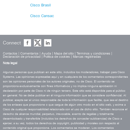
Cisco Brasil
Cisco Cansac
Connect
Contactos
|
Comentarios
|
Ayuda
|
Mapa del sitio
|
Términos y condiciones
|
Declaración de privacidad
|
Política de cookies
|
Marcas registradas
Nota legal
Algunas personas que publican en este sitio, incluidos los moderadores, trabajan para Cisco
Systems. Las opiniones expresadas aquí y en cualquiera de los comentarios correspondientes
son las opiniones personales de los autores originales, no de Cisco. El contenido se
proporciona exclusivamente con fines informativos y no implica ninguna aprobación ni
declaración por parte de Cisco ni de ningún tercero. Este sitio está disponible para el público
en general. No se debe publicar en él ninguna información que se considere confidencial. Al
publicar, acepta ser el único responsable de toda la información que facilite, que sea el destino
de los enlaces que proporcione o que cargue de algún otro modo en el sitio web, y exime a
Cisco de cualquier responsabilidad relacionada con el uso de dicho sitio. También reconoce el
derecho de alcance mundial, perpetuo, irrevocable, exento de regalías y totalmente
desembolsado y transferible (incluidos los derechos de conceder sublicencias) de Cisco a
ejercer, a su vez, todos los derechos de copyright, publicidad y morales con respecto al
contenido original que proporcione. Los comentarios se moderan. Los comentarios