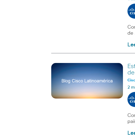
Con
de 
Le
Es
de
Cisc
2 m
Con
paí
Le