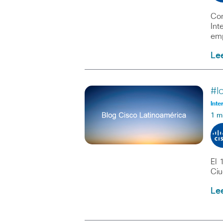
Com
Int
emp
Le
#I
Inte
1 m
El 
Ciu
Le