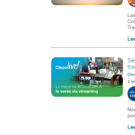
Las
Cos
Tra
Le
Sé
tr
Cisc
2 m
Nos
pod
Le