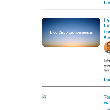
Le
La
fu
Inte
6 m
Int
ese
las
Le
Te
Cisc
1 m