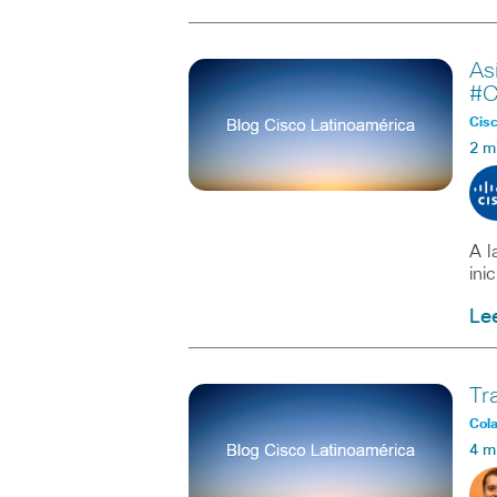
As
#C
Cisc
2 m
A l
ini
Le
Tr
Col
4 m