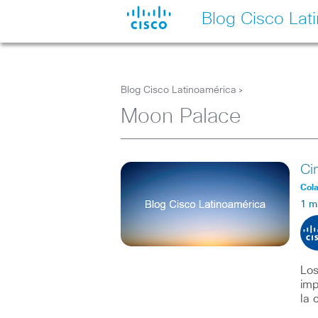
Blog Cisco Lat
Blog Cisco Latinoamérica
>
Moon Palace
Ci
Col
1 m
Los
imp
la 