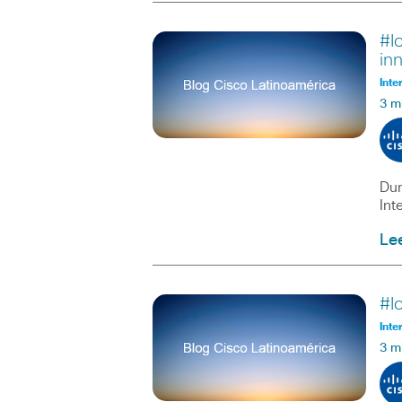
#I
in
Inte
3 m
Dur
Int
Le
#I
Inte
3 m