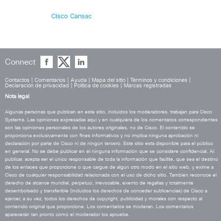
Cisco Cansac
Connect
Contactos
|
Comentarios
|
Ayuda
|
Mapa del sitio
|
Términos y condiciones
|
Declaración de privacidad
|
Política de cookies
|
Marcas registradas
Nota legal
Algunas personas que publican en este sitio, incluidos los moderadores, trabajan para Cisco
Systems. Las opiniones expresadas aquí y en cualquiera de los comentarios correspondientes
son las opiniones personales de los autores originales, no de Cisco. El contenido se
proporciona exclusivamente con fines informativos y no implica ninguna aprobación ni
declaración por parte de Cisco ni de ningún tercero. Este sitio está disponible para el público
en general. No se debe publicar en él ninguna información que se considere confidencial. Al
publicar, acepta ser el único responsable de toda la información que facilite, que sea el destino
de los enlaces que proporcione o que cargue de algún otro modo en el sitio web, y exime a
Cisco de cualquier responsabilidad relacionada con el uso de dicho sitio. También reconoce el
derecho de alcance mundial, perpetuo, irrevocable, exento de regalías y totalmente
desembolsado y transferible (incluidos los derechos de conceder sublicencias) de Cisco a
ejercer, a su vez, todos los derechos de copyright, publicidad y morales con respecto al
contenido original que proporcione. Los comentarios se moderan. Los comentarios
aparecerán tan pronto como el moderador los apruebe.