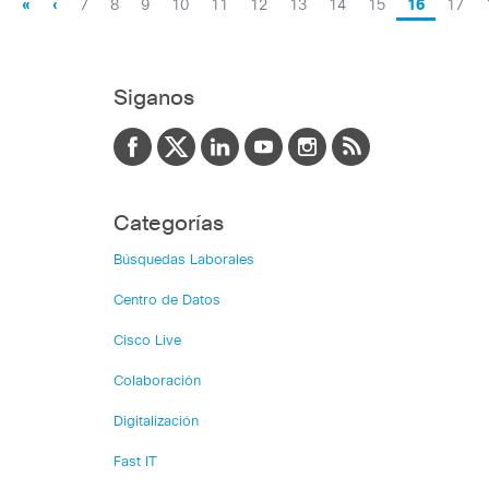
«
‹
7
8
9
10
11
12
13
14
15
16
17
Siganos
Categorías
Búsquedas Laborales
Centro de Datos
Cisco Live
Colaboración
Digitalización
Fast IT