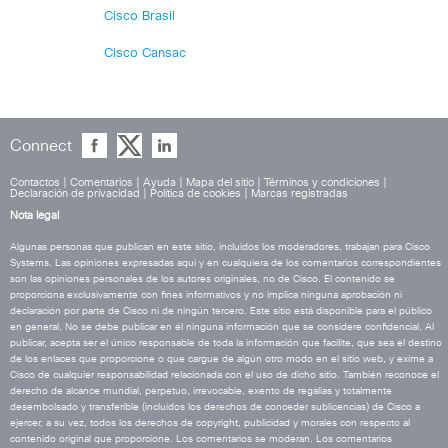
Cisco Brasil
Cisco Cansac
Connect
Contactos
|
Comentarios
|
Ayuda
|
Mapa del sitio
|
Términos y condiciones
|
Declaración de privacidad
|
Política de cookies
|
Marcas registradas
Nota legal
Algunas personas que publican en este sitio, incluidos los moderadores, trabajan para Cisco
Systems. Las opiniones expresadas aquí y en cualquiera de los comentarios correspondientes
son las opiniones personales de los autores originales, no de Cisco. El contenido se
proporciona exclusivamente con fines informativos y no implica ninguna aprobación ni
declaración por parte de Cisco ni de ningún tercero. Este sitio está disponible para el público
en general. No se debe publicar en él ninguna información que se considere confidencial. Al
publicar, acepta ser el único responsable de toda la información que facilite, que sea el destino
de los enlaces que proporcione o que cargue de algún otro modo en el sitio web, y exime a
Cisco de cualquier responsabilidad relacionada con el uso de dicho sitio. También reconoce el
derecho de alcance mundial, perpetuo, irrevocable, exento de regalías y totalmente
desembolsado y transferible (incluidos los derechos de conceder sublicencias) de Cisco a
ejercer, a su vez, todos los derechos de copyright, publicidad y morales con respecto al
contenido original que proporcione. Los comentarios se moderan. Los comentarios