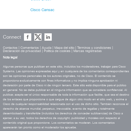
Cisco Cansac
Connect
Contactos
|
Comentarios
|
Ayuda
|
Mapa del sitio
|
Términos y condiciones
|
Declaración de privacidad
|
Política de cookies
|
Marcas registradas
Nota legal
Algunas personas que publican en este sitio, incluidos los moderadores, trabajan para Cisco
Systems. Las opiniones expresadas aquí y en cualquiera de los comentarios correspondientes
son las opiniones personales de los autores originales, no de Cisco. El contenido se
proporciona exclusivamente con fines informativos y no implica ninguna aprobación ni
declaración por parte de Cisco ni de ningún tercero. Este sitio está disponible para el público
en general. No se debe publicar en él ninguna información que se considere confidencial. Al
publicar, acepta ser el único responsable de toda la información que facilite, que sea el destino
de los enlaces que proporcione o que cargue de algún otro modo en el sitio web, y exime a
Cisco de cualquier responsabilidad relacionada con el uso de dicho sitio. También reconoce el
derecho de alcance mundial, perpetuo, irrevocable, exento de regalías y totalmente
desembolsado y transferible (incluidos los derechos de conceder sublicencias) de Cisco a
ejercer, a su vez, todos los derechos de copyright, publicidad y morales con respecto al
contenido original que proporcione. Los comentarios se moderan. Los comentarios
aparecerán tan pronto como el moderador los apruebe.