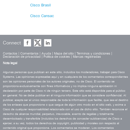
Cisco Brasil
Cisco Cansac
Connect
Contactos
|
Comentarios
|
Ayuda
|
Mapa del sitio
|
Términos y condiciones
|
Declaración de privacidad
|
Política de cookies
|
Marcas registradas
Nota legal
Algunas personas que publican en este sitio, incluidos los moderadores, trabajan para Cisco
Systems. Las opiniones expresadas aquí y en cualquiera de los comentarios correspondientes
son las opiniones personales de los autores originales, no de Cisco. El contenido se
proporciona exclusivamente con fines informativos y no implica ninguna aprobación ni
declaración por parte de Cisco ni de ningún tercero. Este sitio está disponible para el público
en general. No se debe publicar en él ninguna información que se considere confidencial. Al
publicar, acepta ser el único responsable de toda la información que facilite, que sea el destino
de los enlaces que proporcione o que cargue de algún otro modo en el sitio web, y exime a
Cisco de cualquier responsabilidad relacionada con el uso de dicho sitio. También reconoce el
derecho de alcance mundial, perpetuo, irrevocable, exento de regalías y totalmente
desembolsado y transferible (incluidos los derechos de conceder sublicencias) de Cisco a
ejercer, a su vez, todos los derechos de copyright, publicidad y morales con respecto al
contenido original que proporcione. Los comentarios se moderan. Los comentarios