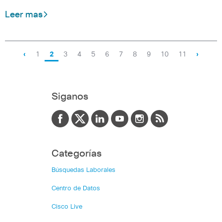
Leer mas
‹
1
2
3
4
5
6
7
8
9
10
11
›
Siganos
Categorías
Búsquedas Laborales
Centro de Datos
Cisco Live