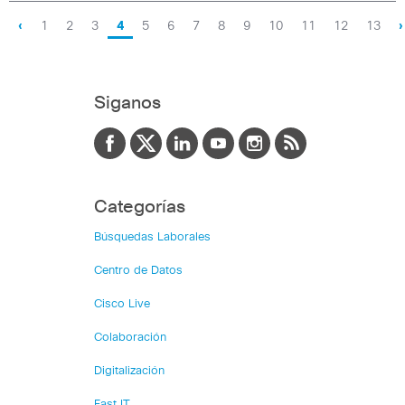
‹
1
2
3
4
5
6
7
8
9
10
11
12
13
›
Siganos
Categorías
Búsquedas Laborales
Centro de Datos
Cisco Live
Colaboración
Digitalización
Fast IT