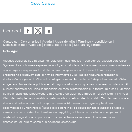
Cisco Cansac
Connect
Contactos
|
Comentarios
|
Ayuda
|
Mapa del sitio
|
Términos y condiciones
|
Declaración de privacidad
|
Política de cookies
|
Marcas registradas
Nota legal
Algunas personas que publican en este sitio, incluidos los moderadores, trabajan para Cisco
Systems. Las opiniones expresadas aquí y en cualquiera de los comentarios correspondientes
son las opiniones personales de los autores originales, no de Cisco. El contenido se
proporciona exclusivamente con fines informativos y no implica ninguna aprobación ni
declaración por parte de Cisco ni de ningún tercero. Este sitio está disponible para el público
en general. No se debe publicar en él ninguna información que se considere confidencial. Al
publicar, acepta ser el único responsable de toda la información que facilite, que sea el destino
de los enlaces que proporcione o que cargue de algún otro modo en el sitio web, y exime a
Cisco de cualquier responsabilidad relacionada con el uso de dicho sitio. También reconoce el
derecho de alcance mundial, perpetuo, irrevocable, exento de regalías y totalmente
desembolsado y transferible (incluidos los derechos de conceder sublicencias) de Cisco a
ejercer, a su vez, todos los derechos de copyright, publicidad y morales con respecto al
contenido original que proporcione. Los comentarios se moderan. Los comentarios
aparecerán tan pronto como el moderador los apruebe.