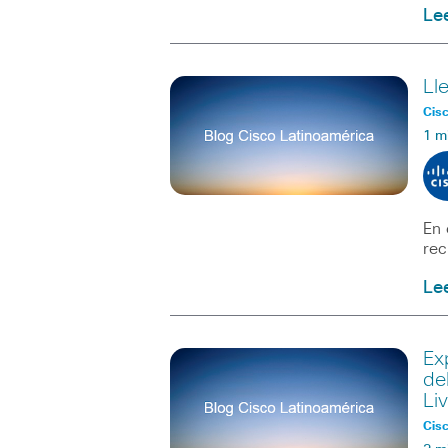
Le
Ll
Cisc
1 m
En 
rec
Le
Ex
de
Li
Cisc