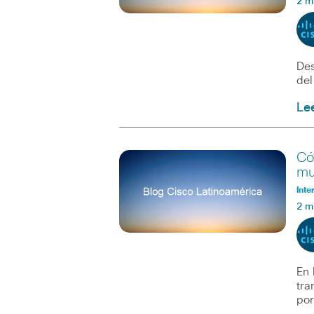
2 m
Des
del
Le
Có
mu
Inte
2 m
En 
tra
po