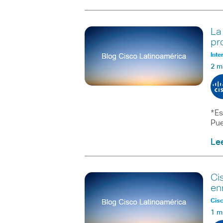
La
pr
Inte
2 m
*Es
Pue
Le
Ci
en
Cisc
1 m