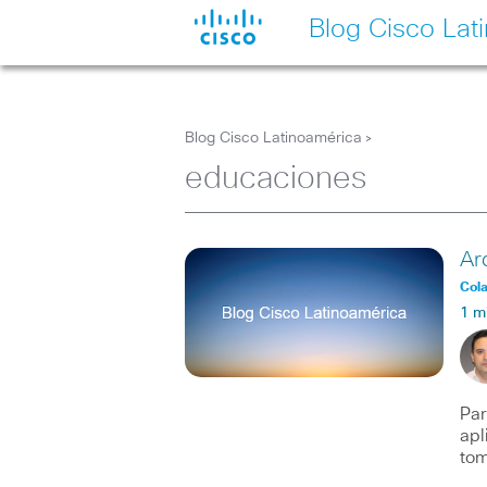
Blog Cisco Lat
Blog Cisco Latinoamérica
>
educaciones
Ar
Col
1 m
Par
apl
tom