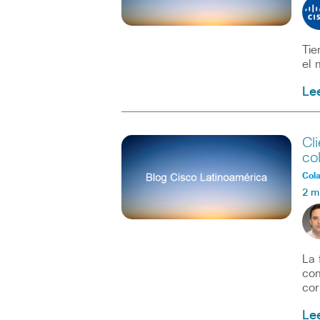
Tie
el 
Le
Cl
co
Col
2 m
La 
com
cor
Le