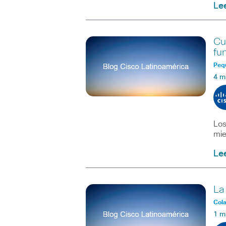
Le
Cu
fu
Peq
4 m
Los
mie
Le
La
Col
1 m