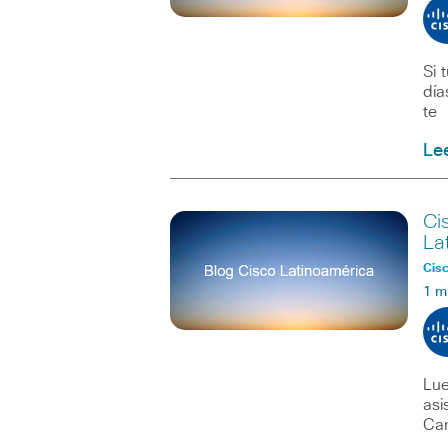
Si 
día
te
Le
Ci
La
Cisc
1 m
Lue
asi
Can