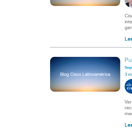
Cis
int
gen
Le
Pu
Seg
3 m
Var
rec
mec
Le