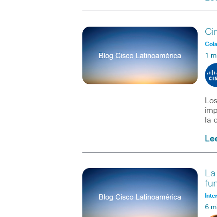
Ci
Col
1 m
Los
imp
la 
Le
La
fu
Inte
6 m