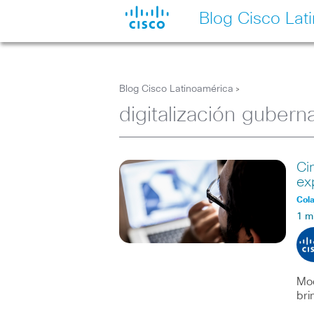
Blog Cisco Lat
Blog Cisco Latinoamérica
>
digitalización guber
Ci
ex
Col
1 m
Mod
bri