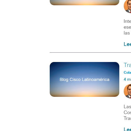
Int
ese
las
Le
Tr
Col
4 m
Las
Cos
Tra
Le