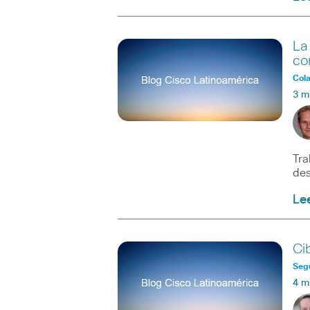
La
co
Col
3 m
Tra
des
Le
Ci
Seg
4 m