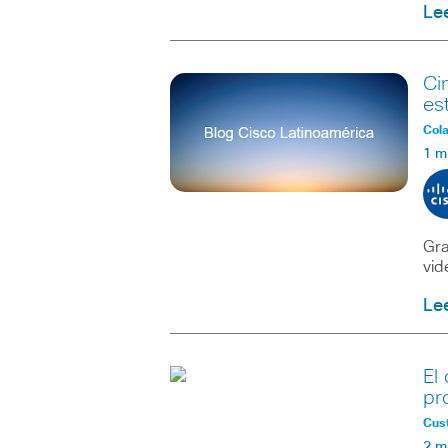
Le
Ci
es
Col
1 m
Gra
vid
Le
El
pr
Cus
2 m