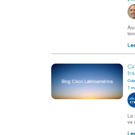
Asu
ten
Le
Ci
tra
Col
1 m
La 
va 
Le