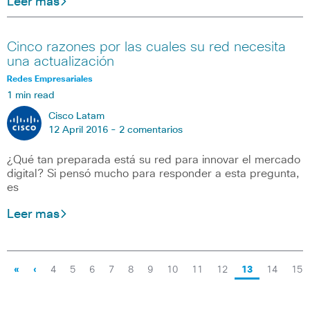
Leer mas
Cinco razones por las cuales su red necesita
una actualización
Redes Empresariales
1 min read
Cisco Latam
12 April 2016 -
2 comentarios
¿Qué tan preparada está su red para innovar el mercado
digital? Si pensó mucho para responder a esta pregunta,
es
Leer mas
«
‹
4
5
6
7
8
9
10
11
12
13
14
15