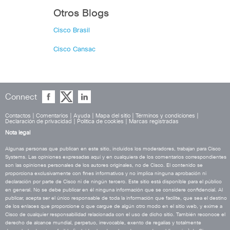
Otros Blogs
Cisco Brasil
Cisco Cansac
Connect
Contactos
|
Comentarios
|
Ayuda
|
Mapa del sitio
|
Términos y condiciones
|
Declaración de privacidad
|
Política de cookies
|
Marcas registradas
Nota legal
Algunas personas que publican en este sitio, incluidos los moderadores, trabajan para Cisco
Systems. Las opiniones expresadas aquí y en cualquiera de los comentarios correspondientes
son las opiniones personales de los autores originales, no de Cisco. El contenido se
proporciona exclusivamente con fines informativos y no implica ninguna aprobación ni
declaración por parte de Cisco ni de ningún tercero. Este sitio está disponible para el público
en general. No se debe publicar en él ninguna información que se considere confidencial. Al
publicar, acepta ser el único responsable de toda la información que facilite, que sea el destino
de los enlaces que proporcione o que cargue de algún otro modo en el sitio web, y exime a
Cisco de cualquier responsabilidad relacionada con el uso de dicho sitio. También reconoce el
derecho de alcance mundial, perpetuo, irrevocable, exento de regalías y totalmente