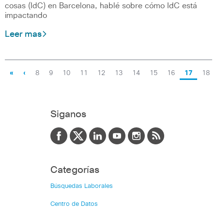
cosas (IdC) en Barcelona, hablé sobre cómo IdC está
impactando
Leer mas
«
‹
8
9
10
11
12
13
14
15
16
17
18
Siganos
Categorías
Búsquedas Laborales
Centro de Datos