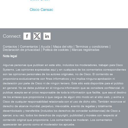
Cisco Cansac
Connect
Contactos
|
Comentarios
|
Ayuda
|
Mapa del sitio
|
Términos y condiciones
|
Declaración de privacidad
|
Política de cookies
|
Marcas registradas
Nota legal
Algunas personas que publican en este sitio, incluidos los moderadores, trabajan para Cisco
Systems. Las opiniones expresadas aquí y en cualquiera de los comentarios correspondientes
son las opiniones personales de los autores originales, no de Cisco. El contenido se
proporciona exclusivamente con fines informativos y no implica ninguna aprobación ni
declaración por parte de Cisco ni de ningún tercero. Este sitio está disponible para el público
en general. No se debe publicar en él ninguna información que se considere confidencial. Al
publicar, acepta ser el único responsable de toda la información que facilite, que sea el destino
de los enlaces que proporcione o que cargue de algún otro modo en el sitio web, y exime a
Cisco de cualquier responsabilidad relacionada con el uso de dicho sitio. También reconoce el
derecho de alcance mundial, perpetuo, irrevocable, exento de regalías y totalmente
desembolsado y transferible (incluidos los derechos de conceder sublicencias) de Cisco a
ejercer, a su vez, todos los derechos de copyright, publicidad y morales con respecto al
contenido original que proporcione. Los comentarios se moderan. Los comentarios
aparecerán tan pronto como el moderador los apruebe.