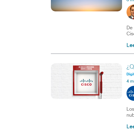
8 m
De 
Cis
Le
¿Q
Digi
4 m
Los
nub
Le