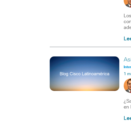
Los
con
ade
Le
As
Inte
1 m
¿Sa
en 
Le