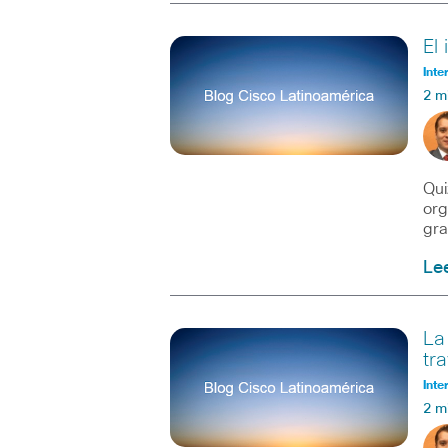
El
Inte
2 m
Qui
org
gra
Le
La
tr
Inte
2 m