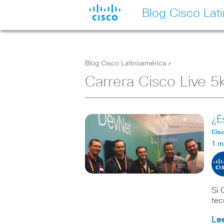
Blog Cisco Lat
Blog Cisco Latinoamérica
>
Carrera Cisco Live 5
¿É
Cisc
1 m
Si 
tec
Le