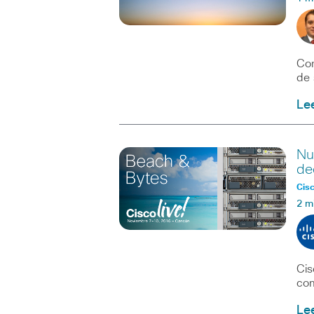
Con
de 
Le
Nu
de
Cisc
2 m
Cis
com
Le