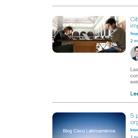
Ci
im
Seg
2 m
Las
con
est
Le
5 
or
Inte
1 m