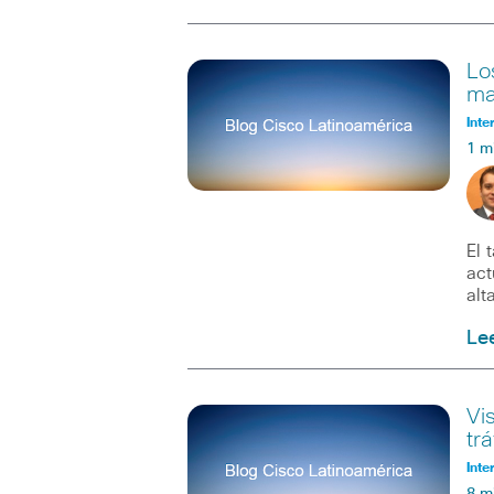
Lo
ma
Inte
1 m
El 
act
alt
Le
Vi
tr
Inte