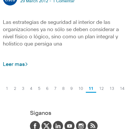
29 March 2012 -
1 Comentar
Las estrategias de seguridad al interior de las
organizaciones ya no sólo se deben considerar a
nivel físico o lógico, sino como un plan integral y
holístico que persiga una
Leer mas
1
2
3
4
5
6
7
8
9
10
11
12
13
14
Siganos