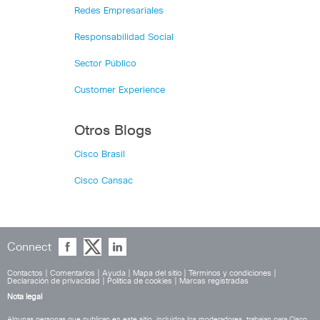
Redes Empresariales
Responsabilidad Social
Sector Público
Customer Experience
Otros Blogs
Cisco Brasil
Cisco Cansac
Connect
Contactos
|
Comentarios
|
Ayuda
|
Mapa del sitio
|
Términos y condiciones
|
Declaración de privacidad
|
Política de cookies
|
Marcas registradas
Nota legal
Algunas personas que publican en este sitio, incluidos los moderadores, trabajan para Cisco